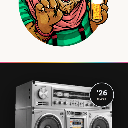
'26
SILVER