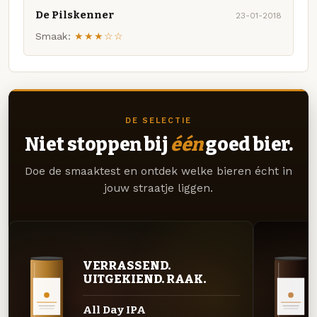
De Pilskenner
23-01-2018
Smaak:
★★★☆☆
DE SELECTIE
Niet stoppen bij
één
goed bier.
Doe de smaaktest en ontdek welke bieren écht in
jouw straatje liggen.
VERRASSEND.
UITGEKIEND. RAAK.
All Day IPA