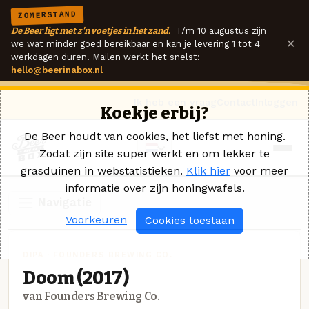
ZOMERSTAND
De Beer ligt met z'n voetjes in het zand.
T/m 10 augustus zijn
×
we wat minder goed bereikbaar en kan je levering 1 tot 4
werkdagen duren. Mailen werkt het snelst:
hello@beerinabox.nl
Ik heb een vraag
Contact
Inloggen
Koekje erbij?
De Beer houdt van cookies, het liefst met honing.
Zodat zijn site super werkt en om lekker te
grasduinen in webstatistieken.
Klik hier
voor meer
informatie over zijn honingwafels.
Navigatie
Voorkeuren
Cookies toestaan
DIPA · FOUNDERS BREWING CO.
Doom (2017)
van Founders Brewing Co.