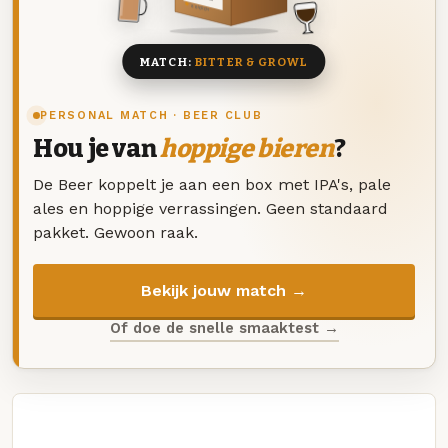
8 BIEREN
MATCH:
BITTER & GROWL
PERSONAL MATCH · BEER CLUB
Hou je van
hoppige bieren
?
De Beer koppelt je aan een box met IPA's, pale
ales en hoppige verrassingen. Geen standaard
pakket. Gewoon raak.
Bekijk jouw match →
Of doe de snelle smaaktest →