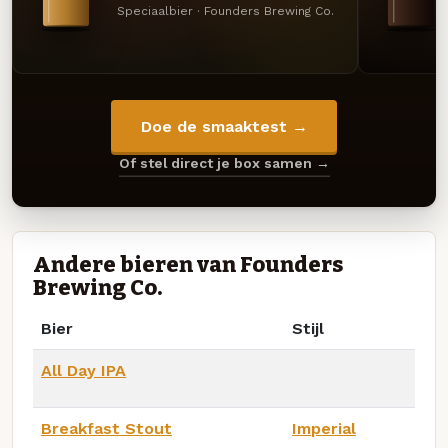
Speciaalbier · Founders Brewing Co.
Doe de smaaktest →
Of stel direct je box samen →
Andere bieren van Founders
Brewing Co.
Bier
Stijl
All Day IPA
Breakfast Stout
Imperial