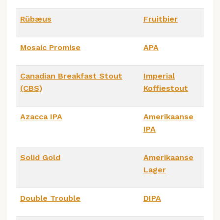
Rübæus
Fruitbier
Mosaic Promise
APA
Canadian Breakfast Stout
Imperial
(CBS)
Koffiestout
Azacca IPA
Amerikaanse
IPA
Solid Gold
Amerikaanse
Lager
Double Trouble
DIPA