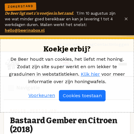
ZOMERSTAND
De Beer ligt met z'n voetjes in het zand.
T/m 10 augustus zijn
×
we wat minder goed bereikbaar en kan je levering 1 tot 4
werkdagen duren. Mailen werkt het snelst:
hello@beerinabox.nl
Ik heb een vraag
Contact
Inloggen
Koekje erbij?
De Beer houdt van cookies, het liefst met honing.
Zodat zijn site super werkt en om lekker te
grasduinen in webstatistieken.
Klik hier
voor meer
informatie over zijn honingwafels.
Navigatie
Voorkeuren
Cookies toestaan
RADLER · HERTOG JAN
Bastaard Gember en Citroen
(2018)