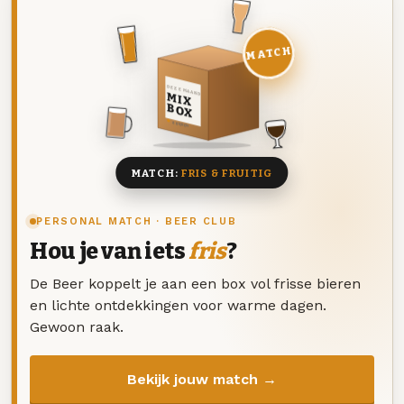
MATCH
DEZE MAAND
MIX
BOX
8 BIEREN
MATCH:
FRIS & FRUITIG
PERSONAL MATCH · BEER CLUB
Hou je van iets
fris
?
De Beer koppelt je aan een box vol frisse bieren
en lichte ontdekkingen voor warme dagen.
Gewoon raak.
Bekijk jouw match →