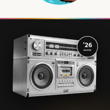
'26
SILVER