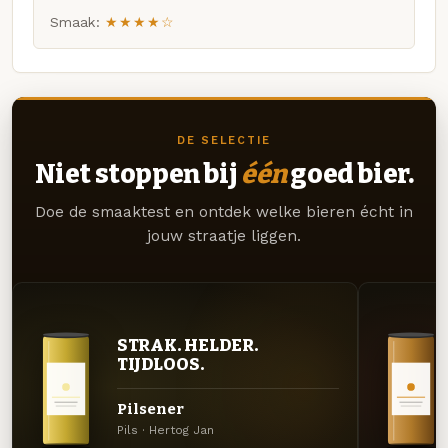
Smaak:
★★★★☆
DE SELECTIE
Niet stoppen bij
één
goed bier.
Doe de smaaktest en ontdek welke bieren écht in
jouw straatje liggen.
STRAK. HELDER.
TIJDLOOS.
Pilsener
Pils · Hertog Jan