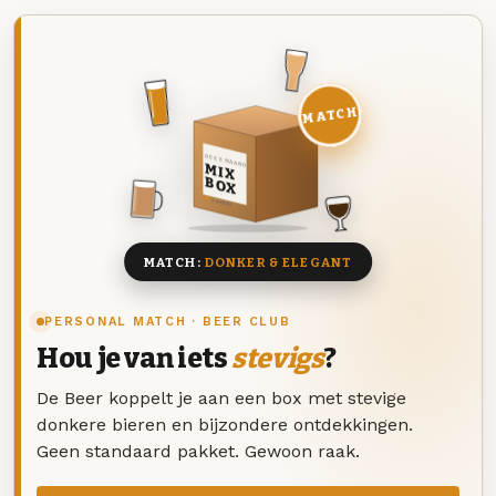
MATCH
DEZE MAAND
MIX
BOX
8 BIEREN
MATCH:
DONKER & ELEGANT
PERSONAL MATCH · BEER CLUB
Hou je van iets
stevigs
?
De Beer koppelt je aan een box met stevige
donkere bieren en bijzondere ontdekkingen.
Geen standaard pakket. Gewoon raak.