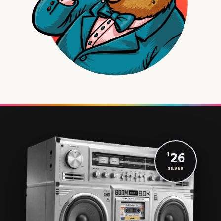
'26
SILVER