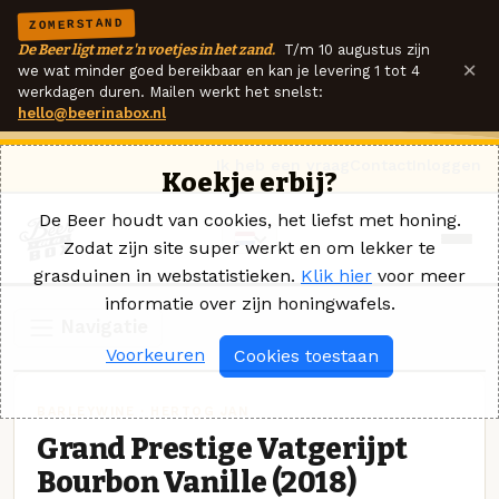
ZOMERSTAND
De Beer ligt met z'n voetjes in het zand.
T/m 10 augustus zijn
×
we wat minder goed bereikbaar en kan je levering 1 tot 4
werkdagen duren. Mailen werkt het snelst:
hello@beerinabox.nl
Ik heb een vraag
Contact
Inloggen
Koekje erbij?
De Beer houdt van cookies, het liefst met honing.
Zodat zijn site super werkt en om lekker te
grasduinen in webstatistieken.
Klik hier
voor meer
informatie over zijn honingwafels.
Navigatie
Voorkeuren
Cookies toestaan
BARLEYWINE · HERTOG JAN
Grand Prestige Vatgerijpt
Bourbon Vanille (2018)