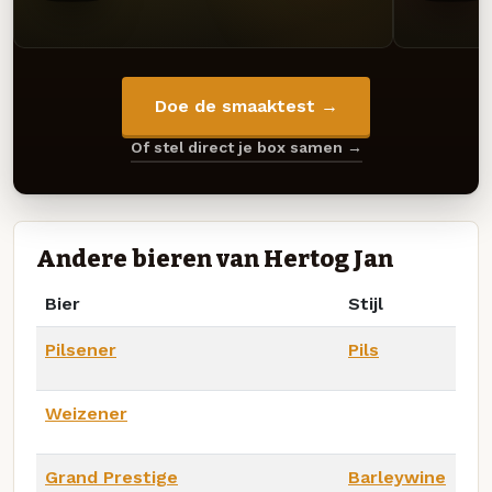
Doe de smaaktest →
Of stel direct je box samen →
Andere bieren van Hertog Jan
Bier
Stijl
Pilsener
Pils
Weizener
Grand Prestige
Barleywine