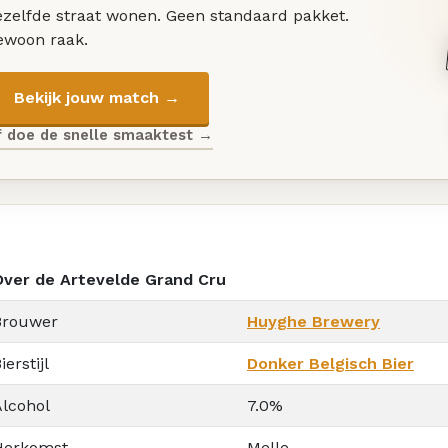
ezelfde straat wonen. Geen standaard pakket.
ewoon raak.
Bekijk jouw match →
f doe de snelle smaaktest →
Over de Artevelde Grand Cru
Brouwer
Huyghe Brewery
ierstijl
Donker Belgisch Bier
Alcohol
7.0%
Herkomst
Melle