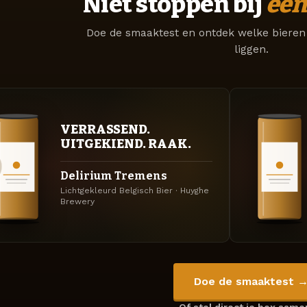
Niet stoppen bij
één
Doe de smaaktest en ontdek welke bieren 
liggen.
VERRASSEND.
UITGEKIEND. RAAK.
Delirium Tremens
Lichtgekleurd Belgisch Bier · Huyghe
Brewery
Doe de smaaktest 
Of stel direct je box sam