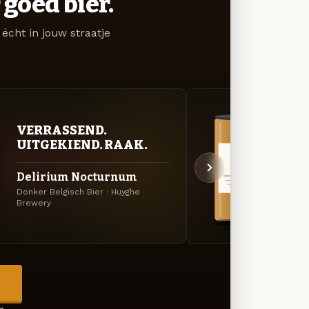
goed bier.
écht in jouw straatje
VERRASSEND.
VER
UITGEKIEND. RAAK.
UIT
Delirium Nocturnum
Deli
Donker Belgisch Bier · Huyghe
Fruitb
Brewery
→
en →