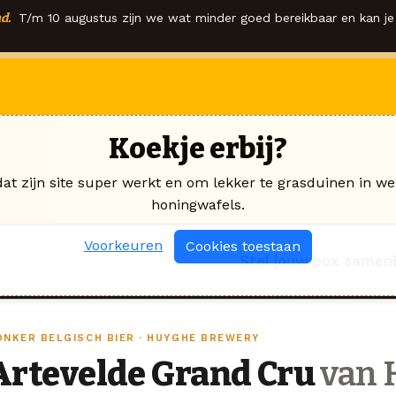
d.
T/m 10 augustus zijn we wat minder goed bereikbaar en kan je 
Koekje erbij?
dat zijn site super werkt en om lekker te grasduinen in we
honingwafels.
Voorkeuren
Cookies toestaan
Stel jouw box samen
ONKER BELGISCH BIER · HUYGHE BREWERY
Artevelde Grand Cru
van 