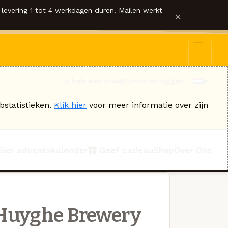
levering 1 tot 4 werkdagen duren. Mailen werkt
×
Ik heb een vraag
Contact
Inloggen
bstatistieken.
Klik hier
voor meer informatie over zijn
Bier adventskalender
Geef cadeau
Shop
Over Ons
Huyghe Brewery