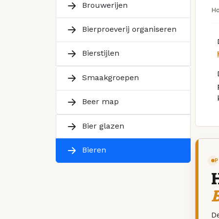
Brouwerijen
H
Bierproeverij organiseren
Bierstijlen
Smaakgroepen
Beer map
Bier glazen
Bieren
P
B
De