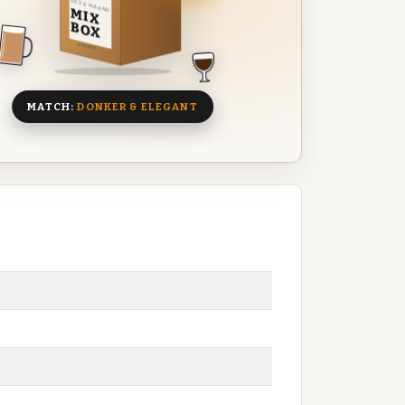
DEZE MAAND
MIX
BOX
8 BIEREN
MATCH:
DONKER & ELEGANT