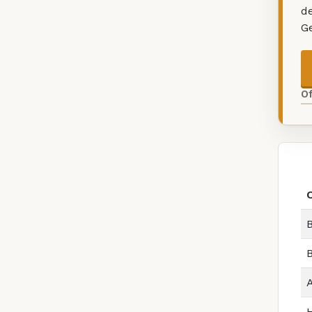
d
G
O
B