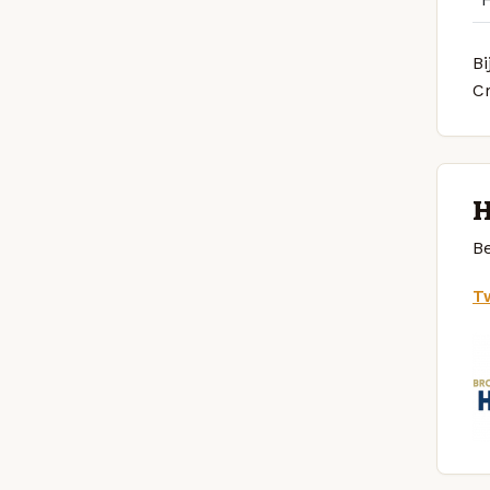
Bi
C
H
Be
Tw