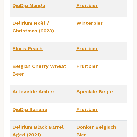
DjuDju Mango
Fruitbier
Delirium Noël /
Winterbier
Christmas (2023)
Floris Peach
Fruitbier
Belgian Cherry Wheat
Fruitbier
Beer
Artevelde Amber
Speciale Belge
DjuDju Banana
Fruitbier
Delirium Black Barrel
Donker Belgisch
Aged (2021)
Bier