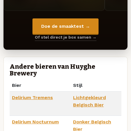
Doe de smaaktest →
Of stel direct je box samen →
Andere bieren van Huyghe
Brewery
Bier
Stijl
Delirium Tremens
Lichtgekleurd
Belgisch Bier
Delirium Nocturnum
Donker Belgisch
Bier