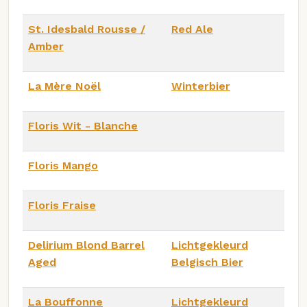
St. Idesbald Rousse /
Red Ale
Amber
La Mère Noël
Winterbier
Floris Wit - Blanche
Floris Mango
Floris Fraise
Delirium Blond Barrel
Lichtgekleurd
Aged
Belgisch Bier
La Bouffonne
Lichtgekleurd