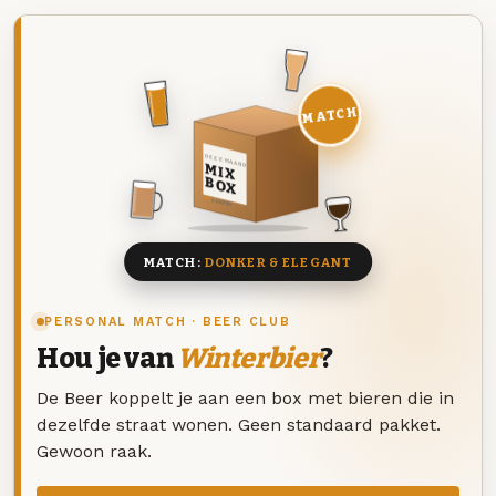
MATCH
DEZE MAAND
MIX
BOX
8 BIEREN
MATCH:
DONKER & ELEGANT
PERSONAL MATCH · BEER CLUB
Hou je van
Winterbier
?
De Beer koppelt je aan een box met bieren die in
dezelfde straat wonen. Geen standaard pakket.
Gewoon raak.