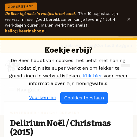
ZOMERSTAND
De Beer ligt met z'n voetjes in het zand.
T/m 10 augustus zijn
×
we wat minder goed bereikbaar en kan je levering 1 tot 4
werkdagen duren. Mailen werkt het snelst:
hello@beerinabox.nl
Ik heb een vraag
Contact
Inloggen
Koekje erbij?
De Beer houdt van cookies, het liefst met honing.
Zodat zijn site super werkt en om lekker te
grasduinen in webstatistieken.
Klik hier
voor meer
informatie over zijn honingwafels.
Navigatie
Voorkeuren
Cookies toestaan
WINTERBIER · HUYGHE BREWERY
Delirium Noël / Christmas
(2015)