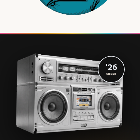
'26
SILVER