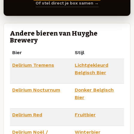
Of stel direct je box samen →
Andere bieren van Huyghe
Brewery
Bier
Stijl
Delirium Tremens
Lichtgekleurd
Belgisch Bier
Delirium Nocturnum
Donker Belgisch
Bier
Delirium Red
Fruitbier
Delirium Noël /
Winterbier