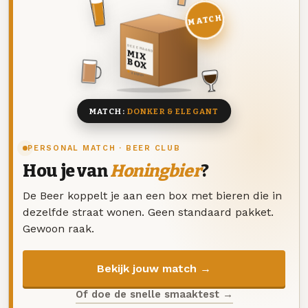
MATCH
DEZE MAAND
MIX
BOX
8 BIEREN
MATCH:
DONKER & ELEGANT
PERSONAL MATCH · BEER CLUB
Hou je van
Honingbier
?
De Beer koppelt je aan een box met bieren die in
dezelfde straat wonen. Geen standaard pakket.
Gewoon raak.
Bekijk jouw match →
Of doe de snelle smaaktest →