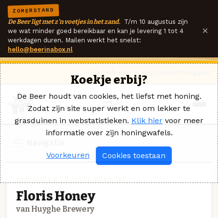
ZOMERSTAND
De Beer ligt met z'n voetjes in het zand.
T/m 10 augustus zijn
×
we wat minder goed bereikbaar en kan je levering 1 tot 4
werkdagen duren. Mailen werkt het snelst:
hello@beerinabox.nl
Ik heb een vraag
Contact
Inloggen
Koekje erbij?
De Beer houdt van cookies, het liefst met honing.
Zodat zijn site super werkt en om lekker te
grasduinen in webstatistieken.
Klik hier
voor meer
informatie over zijn honingwafels.
Navigatie
Voorkeuren
Cookies toestaan
HONINGBIER · HUYGHE BREWERY
Floris Honey
van Huyghe Brewery