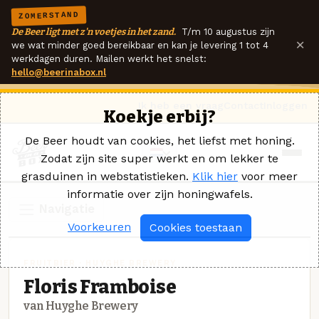
ZOMERSTAND
De Beer ligt met z'n voetjes in het zand.
T/m 10 augustus zijn
×
we wat minder goed bereikbaar en kan je levering 1 tot 4
werkdagen duren. Mailen werkt het snelst:
hello@beerinabox.nl
Ik heb een vraag
Contact
Inloggen
Koekje erbij?
De Beer houdt van cookies, het liefst met honing.
Zodat zijn site super werkt en om lekker te
grasduinen in webstatistieken.
Klik hier
voor meer
informatie over zijn honingwafels.
Navigatie
Voorkeuren
Cookies toestaan
FRUITBIER · HUYGHE BREWERY
Floris Framboise
van Huyghe Brewery