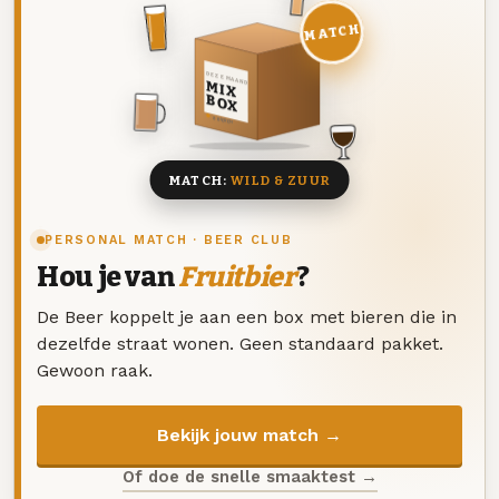
MATCH
DEZE MAAND
MIX
BOX
8 BIEREN
MATCH:
WILD & ZUUR
PERSONAL MATCH · BEER CLUB
Hou je van
Fruitbier
?
De Beer koppelt je aan een box met bieren die in
dezelfde straat wonen. Geen standaard pakket.
Gewoon raak.
Bekijk jouw match →
Of doe de snelle smaaktest →