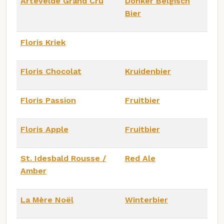
Artevelde Grand Cru
Donker Belgisch
Bier
Floris Kriek
Floris Chocolat
Kruidenbier
Floris Passion
Fruitbier
Floris Apple
Fruitbier
St. Idesbald Rousse /
Red Ale
Amber
La Mère Noël
Winterbier