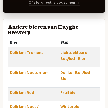
Of stel direct je box samen →
Andere bieren van Huyghe
Brewery
Bier
Stijl
Delirium Tremens
Lichtgekleurd
Belgisch Bier
Delirium Nocturnum
Donker Belgisch
Bier
Delirium Red
Fruitbier
Delirium Noël /
Winterbier