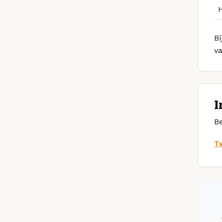
Bi
v
I
Be
Tw