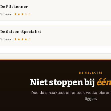
De Pilskenner
Smaak:
★★★☆☆
De Saison-Specialist
Smaak:
★★★★☆
DE SELECTIE
Niet stoppen bij
één
Doe de smaaktest en ontdek welke bieren 
liggen.