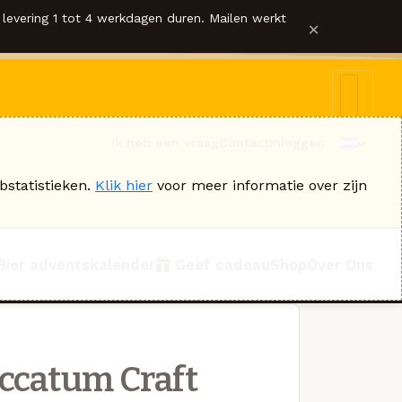
levering 1 tot 4 werkdagen duren. Mailen werkt
×
Ik heb een vraag
Contact
Inloggen
bstatistieken.
Klik hier
voor meer informatie over zijn
Bier adventskalender
Geef cadeau
Shop
Over Ons
ccatum Craft