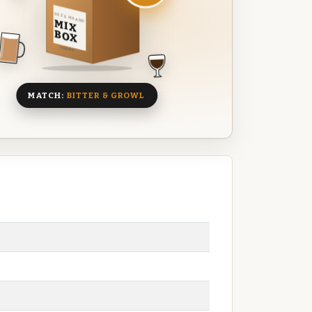
DEZE MAAND
MIX
BOX
8 BIEREN
MATCH:
BITTER & GROWL