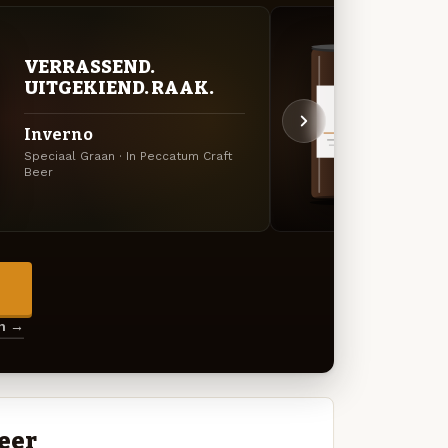
VERRASSEND.
DON
UITGEKIEND. RAAK.
DEC
Inverno
Blac
Speciaal Graan · In Peccatum Craft
Imperi
Beer
Beer
→
en →
eer