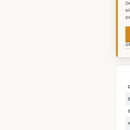
De
a
p
O
B