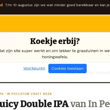
d.
T/m 10 augustus zijn we wat minder goed bereikbaar en kan je 
Koekje erbij?
dat zijn site super werkt en om lekker te grasduinen in we
honingwafels.
Voorkeuren
Cookies toestaan
Stel jouw box samen
PA · IN PECCATUM CRAFT BEER
Juicy Double IPA
van In Pe