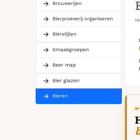
Brouwerijen
Bierproeverij organiseren
H
Bierstijlen
Smaakgroepen
Beer map
Bier glazen
Bieren
P