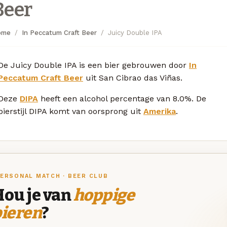
Beer
ome
In Peccatum Craft Beer
Juicy Double IPA
De Juicy Double IPA is een bier gebrouwen door
In
Peccatum Craft Beer
uit San Cibrao das Viñas.
Deze
DIPA
heeft een alcohol percentage van 8.0%. De
bierstijl DIPA komt van oorsprong uit
Amerika
.
ERSONAL MATCH · BEER CLUB
Hou je van
hoppige
bieren
?