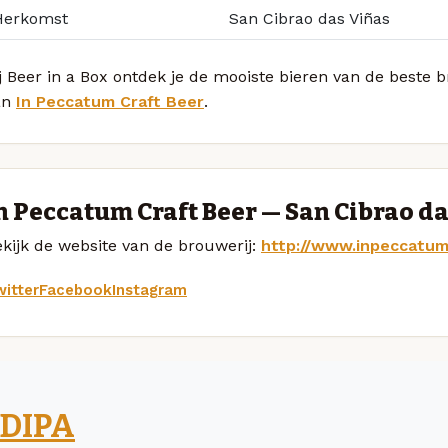
Herkomst
San Cibrao das Viñas
j Beer in a Box ontdek je de mooiste bieren van de beste 
an
In Peccatum Craft Beer
.
n Peccatum Craft Beer — San Cibrao d
kijk de website van de brouwerij:
http://www.inpeccatum
itter
Facebook
Instagram
DIPA