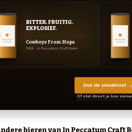
BITTER. FRUITIG.
EXPLOSIEF.
Cowboys From Hops
DIPA · In Peccatum Craft Beer
Doe de smaaktest 
Of stel direct je box sam
ndere bieren van In Peccatum Craft B