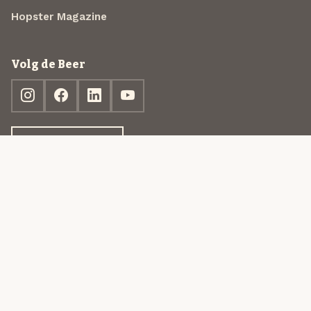
Hopster Magazine
Volg de Beer
Ontdek jouw box
© 2013-2026 Beer in a Box BV