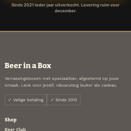
Sinds 2021 ieder jaar uitverkocht. Levering ruim voor
december.
Beer in a Box
Verrassingsboxen met speciaalbier, afgestemd op jouw
smaak. Leuk voor jezelf, n&oacute;g leuker als cadeau.
✓ Veilige betaling
✓ Sinds 2013
Shop
Beer Club