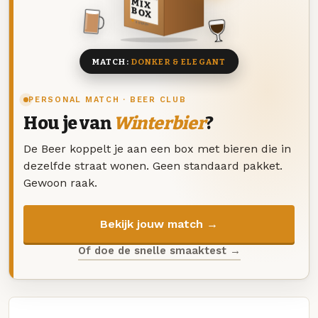
MIX
BOX
8 BIEREN
MATCH:
DONKER & ELEGANT
PERSONAL MATCH · BEER CLUB
Hou je van
Winterbier
?
De Beer koppelt je aan een box met bieren die in
dezelfde straat wonen. Geen standaard pakket.
Gewoon raak.
Bekijk jouw match →
Of doe de snelle smaaktest →