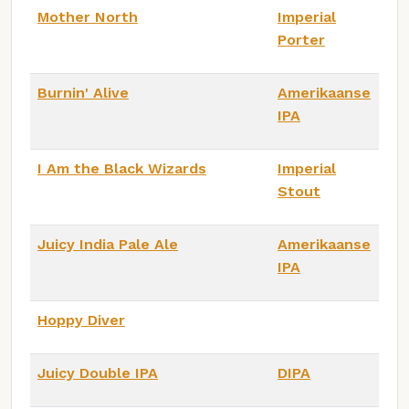
Mother North
Imperial
Porter
Burnin' Alive
Amerikaanse
IPA
I Am the Black Wizards
Imperial
Stout
Juicy India Pale Ale
Amerikaanse
IPA
Hoppy Diver
Juicy Double IPA
DIPA