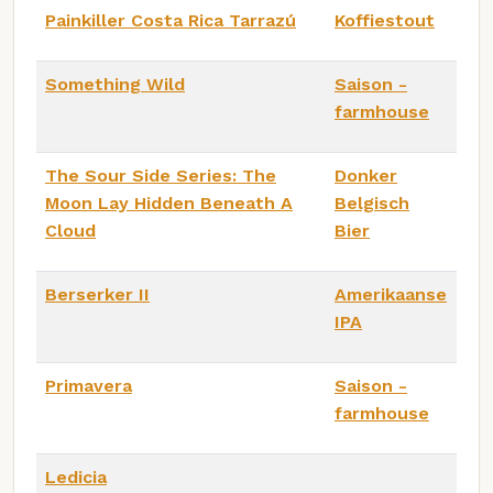
Painkiller Costa Rica Tarrazú
Koffiestout
Something Wild
Saison -
farmhouse
The Sour Side Series: The
Donker
Moon Lay Hidden Beneath A
Belgisch
Cloud
Bier
Berserker II
Amerikaanse
IPA
Primavera
Saison -
farmhouse
Ledicia