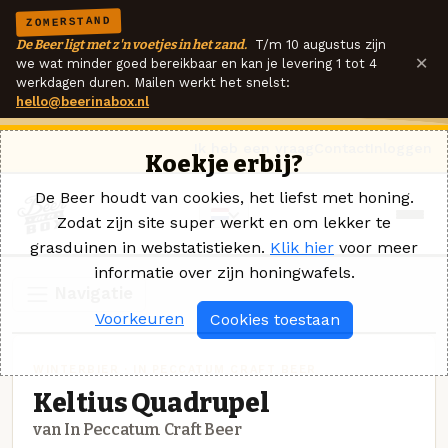
ZOMERSTAND
De Beer ligt met z'n voetjes in het zand.
T/m 10 augustus zijn
×
we wat minder goed bereikbaar en kan je levering 1 tot 4
werkdagen duren. Mailen werkt het snelst:
hello@beerinabox.nl
Ik heb een vraag
Contact
Inloggen
Koekje erbij?
De Beer houdt van cookies, het liefst met honing.
Zodat zijn site super werkt en om lekker te
grasduinen in webstatistieken.
Klik hier
voor meer
informatie over zijn honingwafels.
Navigatie
Voorkeuren
Cookies toestaan
WINTERBIER · IN PECCATUM CRAFT BEER
Keltius Quadrupel
van In Peccatum Craft Beer