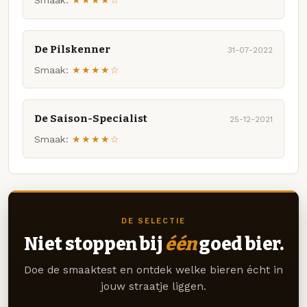
Smaak:
★★★★☆
De Pilskenner
31-07-2022
Smaak:
★★★★☆
De Saison-Specialist
25-12-2021
Smaak:
★★★★☆
DE SELECTIE
Niet stoppen bij
één
goed bier.
Doe de smaaktest en ontdek welke bieren écht in
jouw straatje liggen.