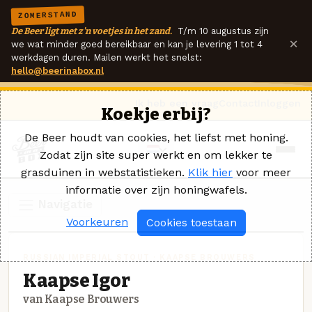
ZOMERSTAND
De Beer ligt met z'n voetjes in het zand.
T/m 10 augustus zijn
×
we wat minder goed bereikbaar en kan je levering 1 tot 4
werkdagen duren. Mailen werkt het snelst:
hello@beerinabox.nl
Ik heb een vraag
Contact
Inloggen
Koekje erbij?
De Beer houdt van cookies, het liefst met honing.
Zodat zijn site super werkt en om lekker te
grasduinen in webstatistieken.
Klik hier
voor meer
informatie over zijn honingwafels.
Navigatie
Voorkeuren
Cookies toestaan
RUSSIAN IMPERIAL STOUT · KAAPSE BROUWERS
Kaapse Igor
van Kaapse Brouwers