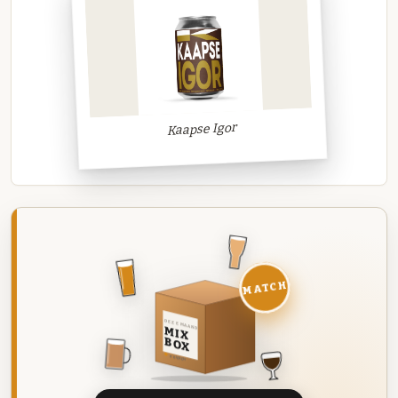
Kaapse Igor
MATCH
DEZE MAAND
MIX
BOX
8 BIEREN