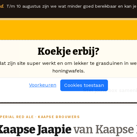
d.
T/m 10 augustus zijn we wat minder goed bereikbaar en kan je 
Koekje erbij?
dat zijn site super werkt en om lekker te grasduinen in we
honingwafels.
Voorkeuren
Cookies toestaan
Stel jouw box samen
MPERIAL RED ALE · KAAPSE BROUWERS
Kaapse Jaapie
van Kaapse