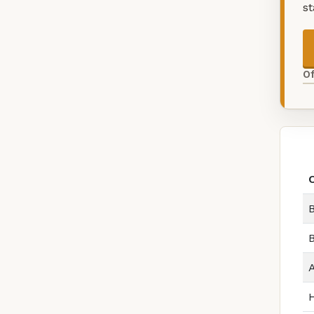
s
O
B