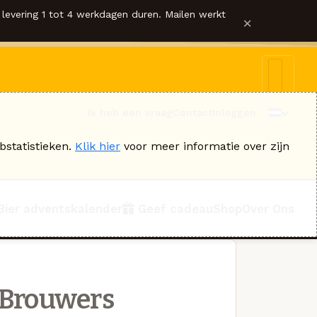
levering 1 tot 4 werkdagen duren. Mailen werkt
×
Ik heb een vraag
Contact
Inloggen
bstatistieken.
Klik hier
voor meer informatie over zijn
Bier adventskalender
Geef cadeau
Shop
Over Ons
 Brouwers