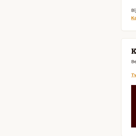
Bi
K
K
Be
Tw