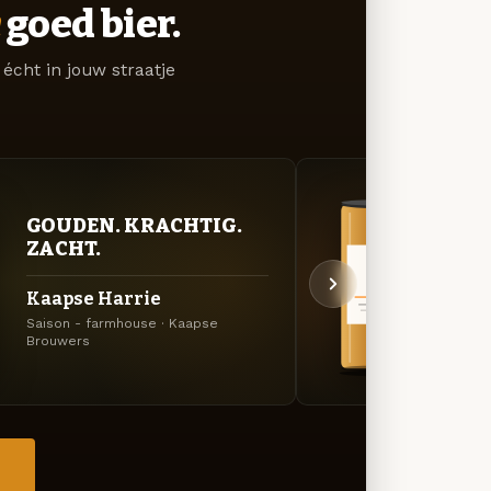
goed bier.
écht in jouw straatje
GOUDEN. KRACHTIG.
BITT
ZACHT.
EXP
Kaapse Harrie
Kaap
Saison - farmhouse · Kaapse
Rode I
Brouwers
→