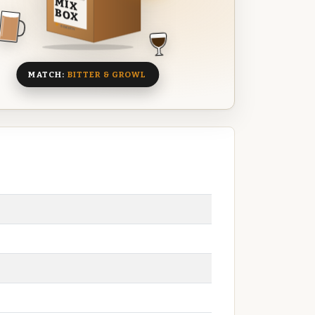
MIX
BOX
8 BIEREN
MATCH:
BITTER & GROWL