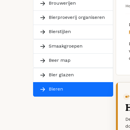
Brouwerijen
H
Bierproeverij organiseren
Bierstijlen
Smaakgroepen
Beer map
Bier glazen
Bieren
P
H
De
d