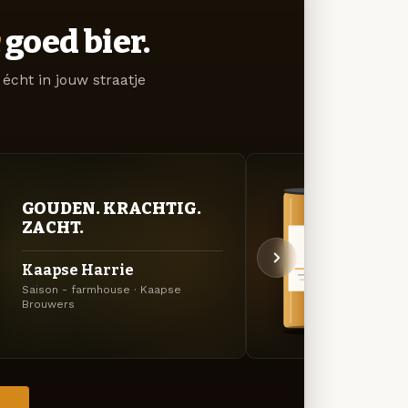
goed bier.
écht in jouw straatje
GOUDEN. KRACHTIG.
BITT
ZACHT.
EXP
Kaapse Harrie
Kaap
Saison - farmhouse · Kaapse
Rode I
Brouwers