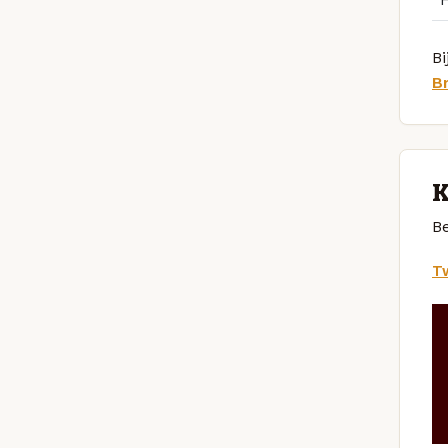
Bi
B
K
Be
Tw