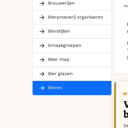
Brouwerijen
H
Bierproeverij organiseren
Bierstijlen
Smaakgroepen
Beer map
Bier glazen
Bieren
P
V
b
De