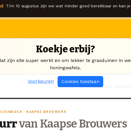
d.
T/m 10 augustus zijn we wat minder goed bereikbaar en kan je 
Koekje erbij?
dat zijn site super werkt en om lekker te grasduinen in we
honingwafels.
Voorkeuren
Cookies toestaan
Stel jouw box samen
EIZENBOCK · KAAPSE BROUWERS
Jurr
van Kaapse Brouwers