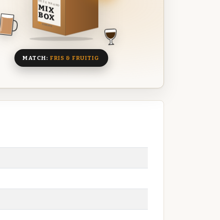
DEZE MAAND
MIX
BOX
8 BIEREN
MATCH:
FRIS & FRUITIG