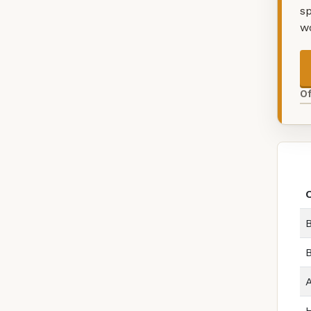
sp
w
O
B