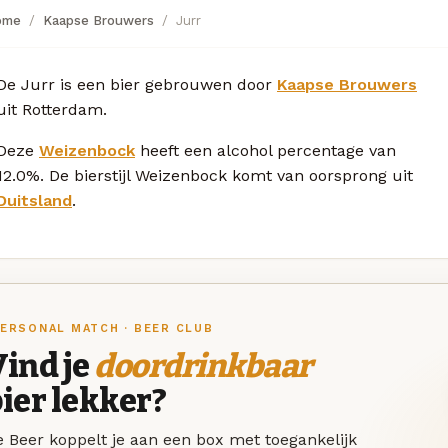
ome
Kaapse Brouwers
Jurr
De Jurr is een bier gebrouwen door
Kaapse Brouwers
uit Rotterdam.
Deze
Weizenbock
heeft een alcohol percentage van
12.0%. De bierstijl Weizenbock komt van oorsprong uit
Duitsland
.
ERSONAL MATCH · BEER CLUB
ind je
doordrinkbaar
ier lekker?
 Beer koppelt je aan een box met toegankelijk