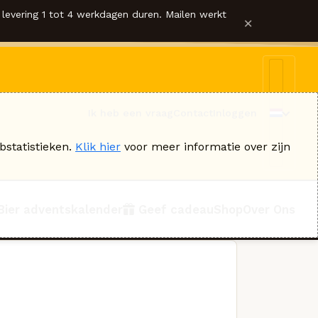
levering 1 tot 4 werkdagen duren. Mailen werkt
×
Ik heb een vraag
Contact
Inloggen
bstatistieken.
Klik hier
voor meer informatie over zijn
Bier adventskalender
Geef cadeau
Shop
Over Ons