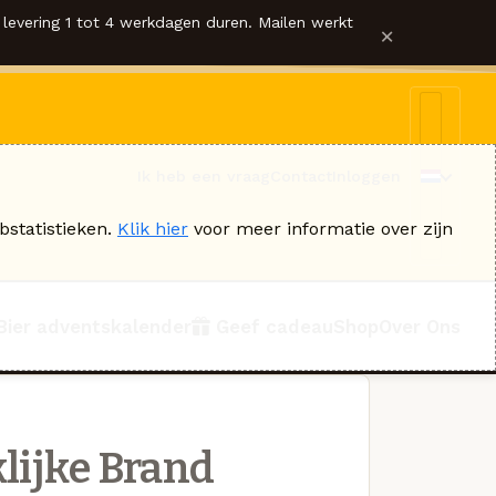
levering 1 tot 4 werkdagen duren. Mailen werkt
×
Ik heb een vraag
Contact
Inloggen
bstatistieken.
Klik hier
voor meer informatie over zijn
Bier adventskalender
Geef cadeau
Shop
Over Ons
lijke Brand