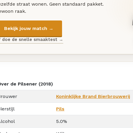
ezelfde straat wonen. Geen standaard pakket.
ewoon raak.
Bekijk jouw match →
f doe de snelle smaaktest →
Over de Pilsener (2018)
Brouwer
Koninklijke Brand Bierbrouwerij
ierstijl
Pils
Alcohol
5.0%