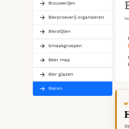
Brouwerijen
Bierproeverij organiseren
H
Bierstijlen
Smaakgroepen
Beer map
Bier glazen
Bieren
P
De