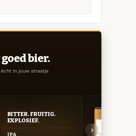
goed bier.
écht in jouw straatje
BITTER. FRUITIG.
VER
EXPLOSIEF.
UIT
IPA
Wei