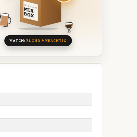
DEZE MAAND
MIX
BOX
8 BIEREN
MATCH:
BLOND & KRACHTIG