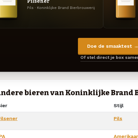
Pilsener
Pils · Koninklijke Brand Bierbrouwerij
Doe de smaaktest 
Of stel direct je box sam
ndere bieren van Koninklijke Brand 
ier
Stijl
Pilsener
Pils
IPA
Amerikaa