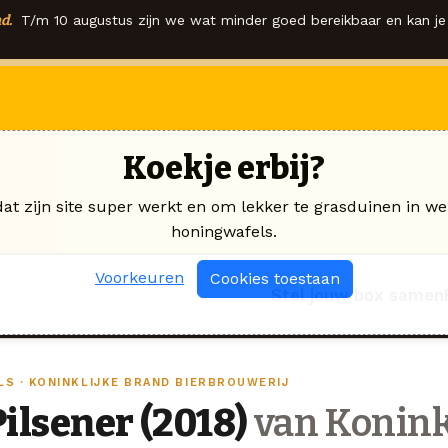
d.
T/m 10 augustus zijn we wat minder goed bereikbaar en kan je 
Koekje erbij?
dat zijn site super werkt en om lekker te grasduinen in we
honingwafels.
Voorkeuren
Cookies toestaan
Stel jouw box samen
ILS · KONINKLIJKE BRAND BIERBROUWERIJ
Pilsener (2018)
van Konink