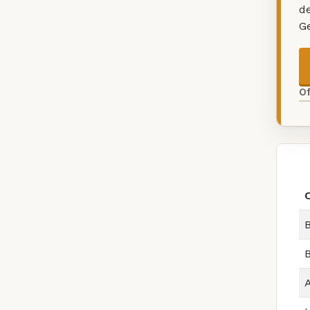
d
G
O
B