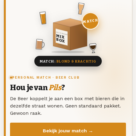
MATCH
DEZE MAAND
MIX
BOX
8 BIEREN
MATCH:
BLOND & KRACHTIG
PERSONAL MATCH · BEER CLUB
Hou je van
Pils
?
De Beer koppelt je aan een box met bieren die in
dezelfde straat wonen. Geen standaard pakket.
Gewoon raak.
Bekijk jouw match →