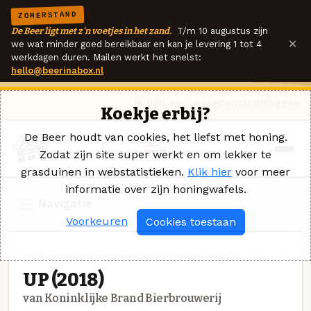
ZOMERSTAND
De Beer ligt met z'n voetjes in het zand.
T/m 10 augustus zijn
×
we wat minder goed bereikbaar en kan je levering 1 tot 4
werkdagen duren. Mailen werkt het snelst:
hello@beerinabox.nl
Ik heb een vraag
Contact
Inloggen
Koekje erbij?
De Beer houdt van cookies, het liefst met honing.
Zodat zijn site super werkt en om lekker te
grasduinen in webstatistieken.
Klik hier
voor meer
informatie over zijn honingwafels.
Navigatie
Voorkeuren
Cookies toestaan
PILS · KONINKLIJKE BRAND BIERBROUWERIJ
UP (2018)
van Koninklijke Brand Bierbrouwerij