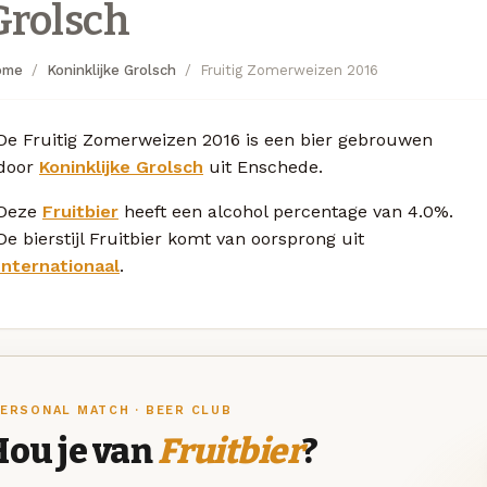
Grolsch
ome
Koninklijke Grolsch
Fruitig Zomerweizen 2016
De Fruitig Zomerweizen 2016 is een bier gebrouwen
door
Koninklijke Grolsch
uit Enschede.
Deze
Fruitbier
heeft een alcohol percentage van 4.0%.
De bierstijl Fruitbier komt van oorsprong uit
Internationaal
.
ERSONAL MATCH · BEER CLUB
Hou je van
Fruitbier
?