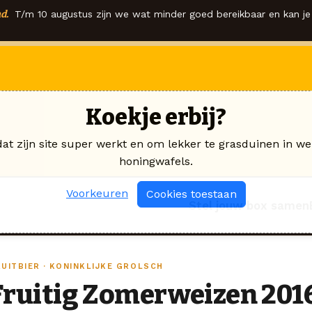
d.
T/m 10 augustus zijn we wat minder goed bereikbaar en kan je 
Koekje erbij?
dat zijn site super werkt en om lekker te grasduinen in we
honingwafels.
Voorkeuren
Cookies toestaan
Stel jouw box samen
RUITBIER · KONINKLIJKE GROLSCH
Fruitig Zomerweizen 201