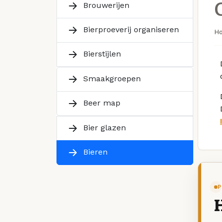
Brouwerijen
Bierproeverij organiseren
H
Bierstijlen
Smaakgroepen
Beer map
Bier glazen
Bieren
P