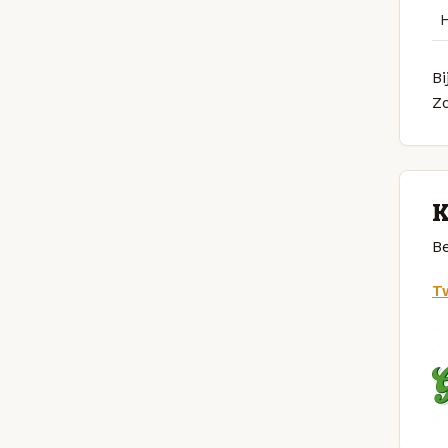
Bi
Z
K
Be
Tw