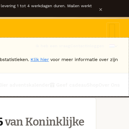
levering 1 tot 4 werkdagen duren. Mailen werkt
×
Ik heb een vraag
Contact
Inloggen
bstatistieken.
Klik hier
voor meer informatie over zijn
Bier adventskalender
Geef cadeau
Shop
Over Ons
6
van Koninklijke