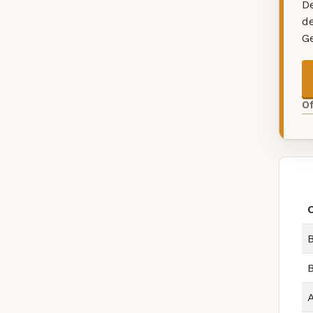
De
d
G
O
B