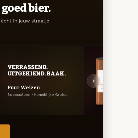
goed bier.
écht in jouw straatje
VERRASSEND.
KRU
UITGEKIEND. RAAK.
SEI
Puur Weizen
Rijk
Speciaalbier · Koninklijke Grolsch
Bock ·
→