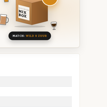
DEZE MAAND
MIX
BOX
8 BIEREN
MATCH:
WILD & ZUUR