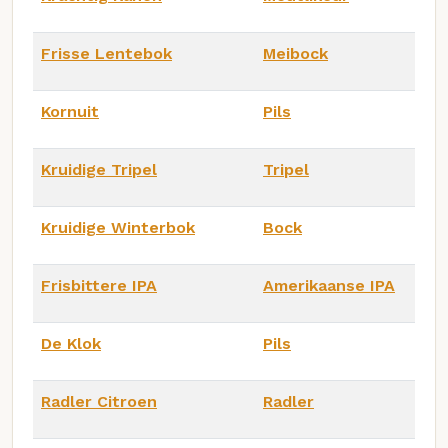
Frisse Lentebok
Meibock
Kornuit
Pils
Kruidige Tripel
Tripel
Kruidige Winterbok
Bock
Frisbittere IPA
Amerikaanse IPA
De Klok
Pils
Radler Citroen
Radler