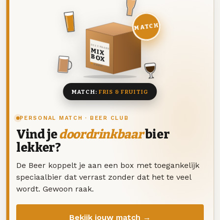
MATCH
DEZE MAAND
MIX
BOX
8 BIEREN
MATCH:
FRIS & FRUITIG
PERSONAL MATCH · BEER CLUB
Vind je
doordrinkbaar
bier
lekker?
De Beer koppelt je aan een box met toegankelijk
speciaalbier dat verrast zonder dat het te veel
wordt. Gewoon raak.
Bekijk jouw match →