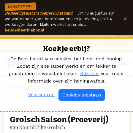
ZOMERSTAND
De Beer ligt met z'n voetjes in het zand.
T/m 10 augustus zijn
×
we wat minder goed bereikbaar en kan je levering 1 tot 4
werkdagen duren. Mailen werkt het snelst:
hello@beerinabox.nl
Ik heb een vraag
Contact
Inloggen
Koekje erbij?
De Beer houdt van cookies, het liefst met honing.
Zodat zijn site super werkt en om lekker te
grasduinen in webstatistieken.
Klik hier
voor meer
informatie over zijn honingwafels.
Navigatie
Voorkeuren
Cookies toestaan
SAISON - FARMHOUSE · KONINKLIJKE GROLSCH
Grolsch Saison (Proeverij)
van Koninklijke Grolsch