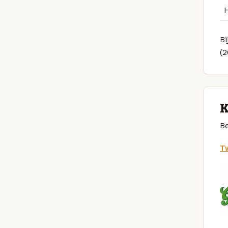
Bi
(
K
Be
Tw