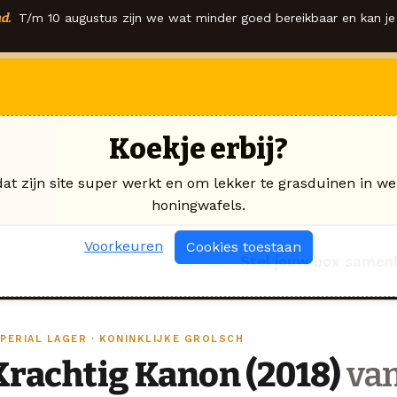
d.
T/m 10 augustus zijn we wat minder goed bereikbaar en kan je 
Koekje erbij?
dat zijn site super werkt en om lekker te grasduinen in we
honingwafels.
Voorkeuren
Cookies toestaan
Stel jouw box samen
MPERIAL LAGER · KONINKLIJKE GROLSCH
Krachtig Kanon (2018)
van