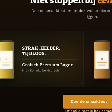
Niet stoppen bij
één
Doe de smaaktest en ontdek welke bieren 
liggen.
STRAK. HELDER.
TIJDLOOS.
Grolsch Premium Lager
Pils · Koninklijke Grolsch
Doe de smaaktest 
Of stel direct je box sam