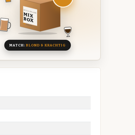
DEZE MAAND
MIX
BOX
8 BIEREN
MATCH:
BLOND & KRACHTIG