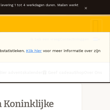
levering 1 tot 4 werkdagen duren. Mailen werkt
×
Ik heb een vraag
Contact
Inloggen
bstatistieken.
Klik hier
voor meer informatie over zijn
Bier adventskalender
Geef cadeau
Shop
Over Ons
 Koninklijke