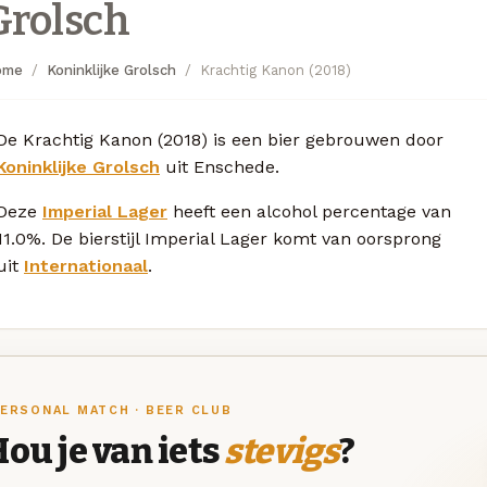
Grolsch
ome
Koninklijke Grolsch
Krachtig Kanon (2018)
De Krachtig Kanon (2018) is een bier gebrouwen door
Koninklijke Grolsch
uit Enschede.
Deze
Imperial Lager
heeft een alcohol percentage van
11.0%. De bierstijl Imperial Lager komt van oorsprong
uit
Internationaal
.
ERSONAL MATCH · BEER CLUB
ou je van iets
stevigs
?