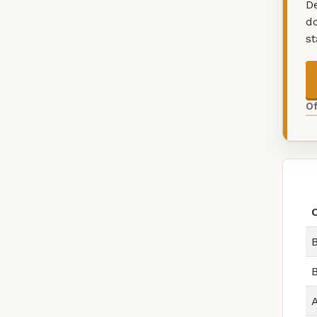
De
d
s
O
B