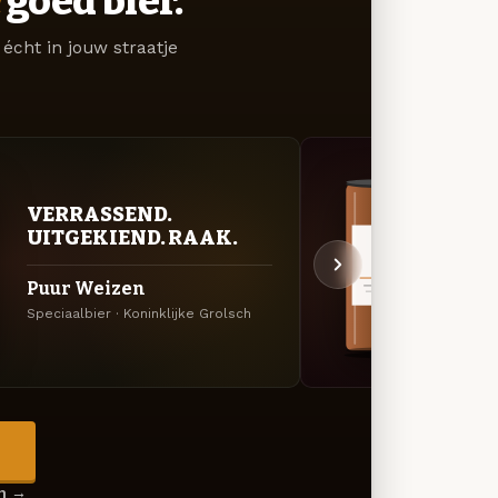
goed bier.
écht in jouw straatje
VERRASSEND.
KRU
UITGEKIEND. RAAK.
SEI
Puur Weizen
Rijk
Speciaalbier · Koninklijke Grolsch
Bock ·
→
en →