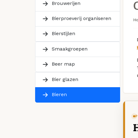
Brouwerijen
Bierproeverij organiseren
H
Bierstijlen
Smaakgroepen
Beer map
Bier glazen
Bieren
P
H