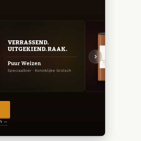
VERRASSEND.
KRU
UITGEKIEND. RAAK.
SEI
Puur Weizen
Rijk
Speciaalbier · Koninklijke Grolsch
Bock ·
→
en →