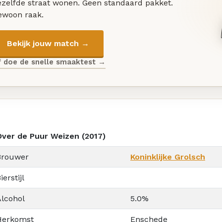
ezelfde straat wonen. Geen standaard pakket.
ewoon raak.
Bekijk jouw match →
f doe de snelle smaaktest →
Over de Puur Weizen (2017)
Brouwer
Koninklijke Grolsch
ierstijl
Alcohol
5.0%
Herkomst
Enschede