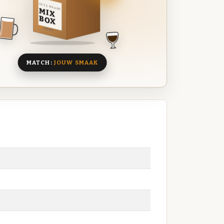
DEZE MAAND
MIX
BOX
8 BIEREN
MATCH:
JOUW SMAAK