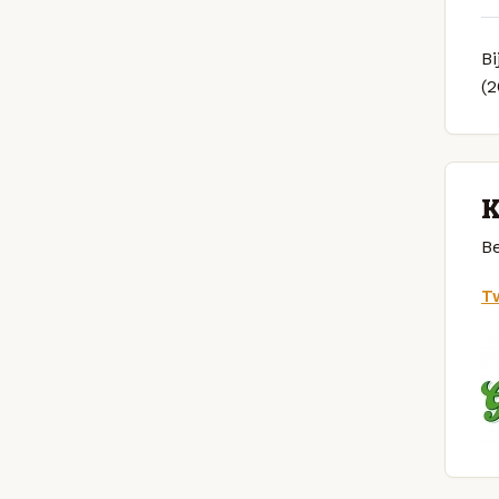
Bi
(
K
Be
Tw