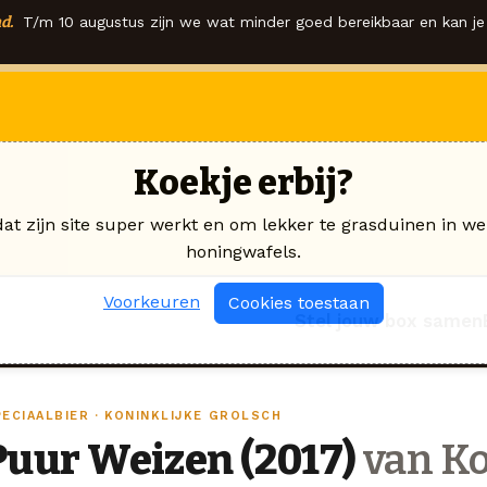
d.
T/m 10 augustus zijn we wat minder goed bereikbaar en kan je 
Koekje erbij?
dat zijn site super werkt en om lekker te grasduinen in we
honingwafels.
Voorkeuren
Cookies toestaan
Stel jouw box samen
PECIAALBIER · KONINKLIJKE GROLSCH
Puur Weizen (2017)
van Ko