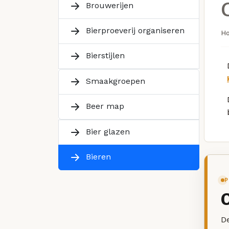
Brouwerijen
Bierproeverij organiseren
H
Bierstijlen
Smaakgroepen
Beer map
Bier glazen
Bieren
P
De