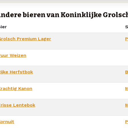
ndere bieren van Koninklijke Grolsc
ier
S
Grolsch Premium Lager
P
Puur Weizen
Rijke Herfstbok
B
Krachtig Kanon
M
Frisse Lentebok
M
Kornuit
P