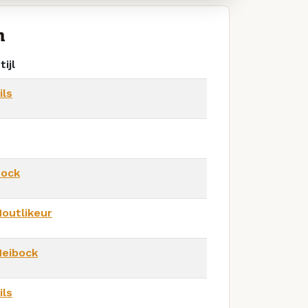
h
tijl
ils
ock
outlikeur
eibock
ils