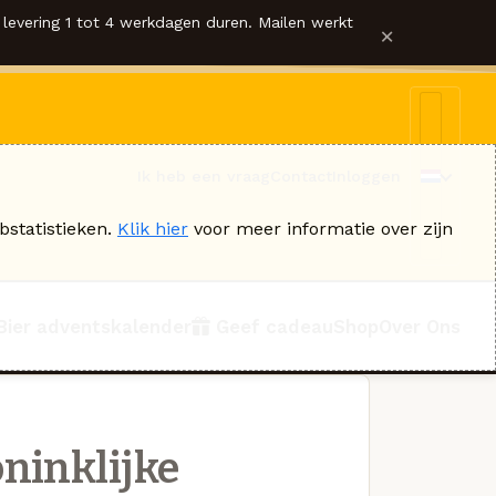
levering 1 tot 4 werkdagen duren. Mailen werkt
×
Ik heb een vraag
Contact
Inloggen
bstatistieken.
Klik hier
voor meer informatie over zijn
Bier adventskalender
Geef cadeau
Shop
Over Ons
ninklijke