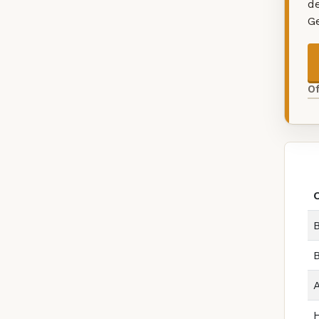
d
G
O
B