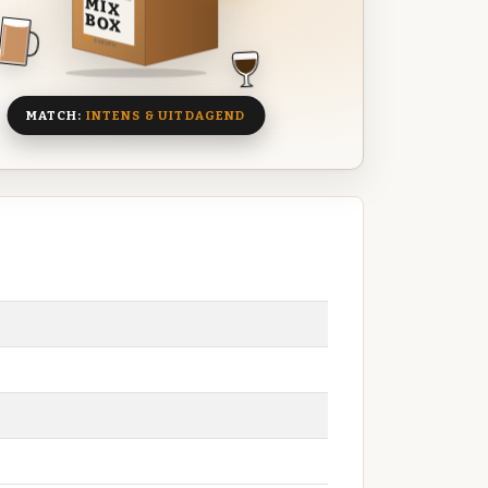
MIX
BOX
8 BIEREN
MATCH:
INTENS & UITDAGEND