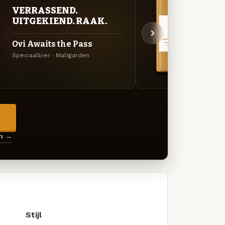
VERRASSEND.
VER
UITGEKIEND. RAAK.
UIT
Ovi Awaits the Pass
Can’t
Speciaalbier · Maltgarden
Specia
→
en →
Stijl