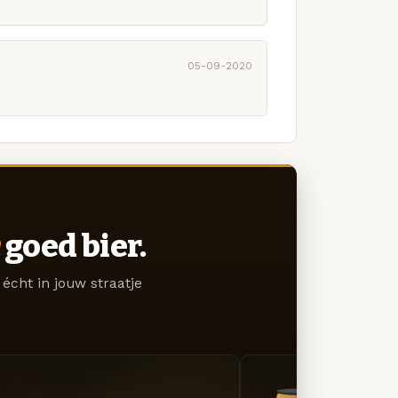
05-09-2020
goed bier.
écht in jouw straatje