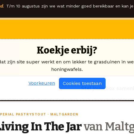
d.
T/m 10 augustus zijn we wat minder goed bereikbaar en kan je 
Koekje erbij?
dat zijn site super werkt en om lekker te grasduinen in we
honingwafels.
Voorkeuren
Cookies toestaan
Stel jouw box samen
MPERIAL PASTRYSTOUT · MALTGARDEN
Living In The Jar
van Malt