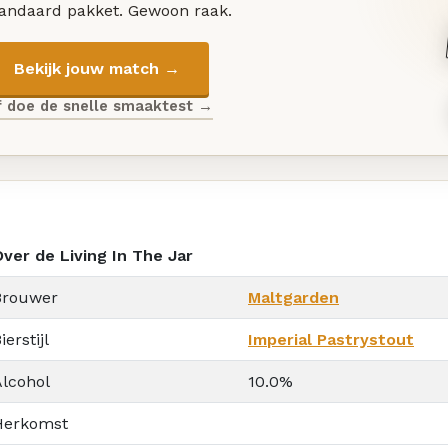
tandaard pakket. Gewoon raak.
Bekijk jouw match →
f doe de snelle smaaktest →
Over de Living In The Jar
Brouwer
Maltgarden
ierstijl
Imperial Pastrystout
Alcohol
10.0%
Herkomst