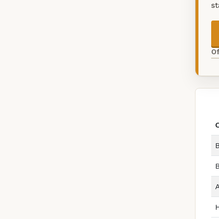
s
O
B