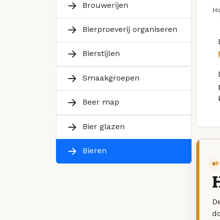
Brouwerijen
H
Bierproeverij organiseren
Bierstijlen
Smaakgroepen
Beer map
Bier glazen
Bieren
P
H
De
d