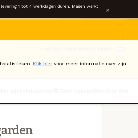
levering 1 tot 4 werkdagen duren. Mailen werkt
×
Ik heb een vraag
Contact
Inloggen
bstatistieken.
Klik hier
voor meer informatie over zijn
Bier adventskalender
Geef cadeau
Shop
Over Ons
garden