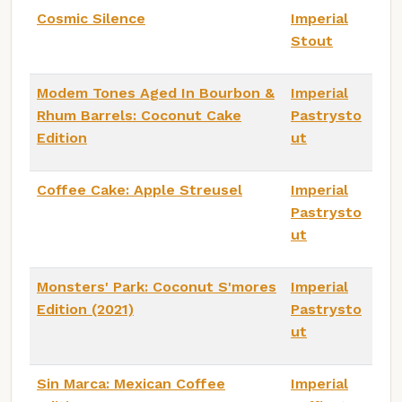
Cosmic Silence
Imperial
Stout
Modem Tones Aged In Bourbon &
Imperial
Rhum Barrels: Coconut Cake
Pastrysto
Edition
ut
Coffee Cake: Apple Streusel
Imperial
Pastrysto
ut
Monsters' Park: Coconut S'mores
Imperial
Edition (2021)
Pastrysto
ut
Sin Marca: Mexican Coffee
Imperial