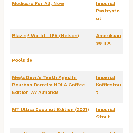
Medicare For All, Now
Imperial
Pastrysto
ut
Blazing World - IPA (Nelson)
Amerikaan
se IPA
Poolside
Mega Devil's Teeth Aged In
Imperial
Bourbon Barrels: NOLA Coffee
Koffiestou
Edition W/ Almonds
t
MT Ultra: Coconut Edition (2021)
Imperial
Stout