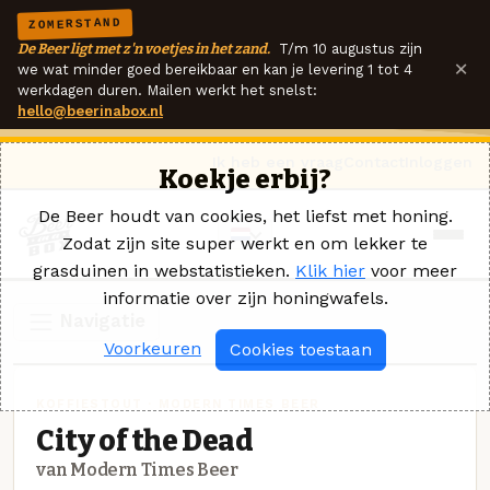
ZOMERSTAND
De Beer ligt met z'n voetjes in het zand.
T/m 10 augustus zijn
×
we wat minder goed bereikbaar en kan je levering 1 tot 4
werkdagen duren. Mailen werkt het snelst:
hello@beerinabox.nl
Ik heb een vraag
Contact
Inloggen
Koekje erbij?
De Beer houdt van cookies, het liefst met honing.
Zodat zijn site super werkt en om lekker te
grasduinen in webstatistieken.
Klik hier
voor meer
informatie over zijn honingwafels.
Navigatie
Voorkeuren
Cookies toestaan
KOFFIESTOUT · MODERN TIMES BEER
City of the Dead
van Modern Times Beer