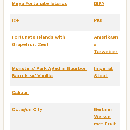
Mega Fortunate Islands
DIPA
Ice
Pils
Fortunate Islands with
Amerikaan
Grapefruit Zest
s
Tarwebier
Monsters' Park Aged in Bourbon
Imperial
Barrels w/ Vanilla
Stout
Caliban
Octagon City
Berliner
Weisse
met Fruit