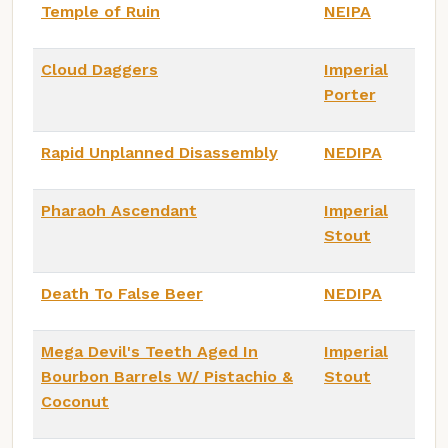
Temple of Ruin
NEIPA
Cloud Daggers
Imperial
Porter
Rapid Unplanned Disassembly
NEDIPA
Pharaoh Ascendant
Imperial
Stout
Death To False Beer
NEDIPA
Mega Devil's Teeth Aged In
Imperial
Bourbon Barrels W/ Pistachio &
Stout
Coconut