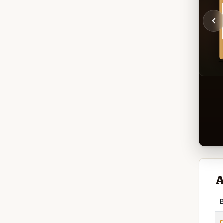
A
B
O