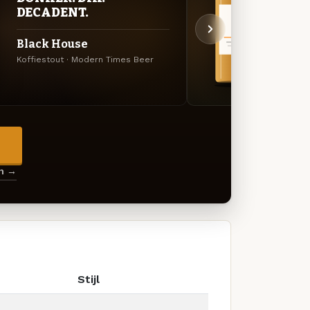
EXP
DECADENT.
Blaz
Black House
Amerik
Koffiestout · Modern Times Beer
Beer
→
en →
Stijl