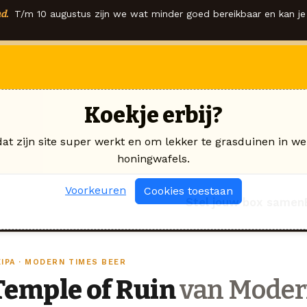
d.
T/m 10 augustus zijn we wat minder goed bereikbaar en kan je 
Koekje erbij?
dat zijn site super werkt en om lekker te grasduinen in we
honingwafels.
Voorkeuren
Cookies toestaan
Stel jouw box samen
EIPA · MODERN TIMES BEER
Temple of Ruin
van Moder