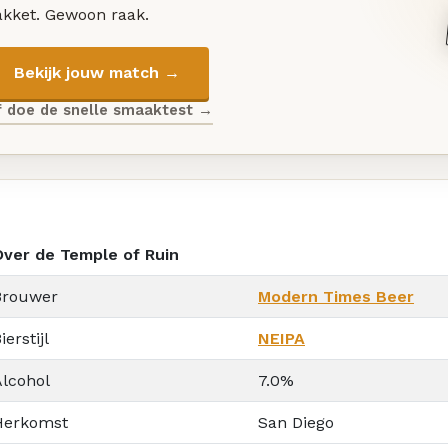
akket. Gewoon raak.
Bekijk jouw match →
f doe de snelle smaaktest →
Over de Temple of Ruin
Brouwer
Modern Times Beer
ierstijl
NEIPA
Alcohol
7.0%
Herkomst
San Diego