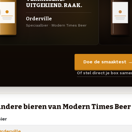
UITGEKIEND. RAAK.
Orderville
Speciaalbier · Modern Times Beer
Doe de smaaktest 
Of stel direct je box sam
ndere bieren van Modern Times Beer
ier
rderville