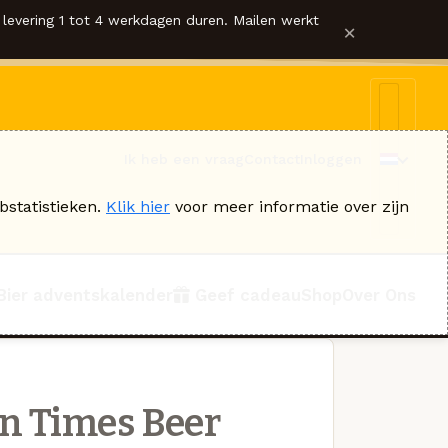
levering 1 tot 4 werkdagen duren. Mailen werkt
×
Ik heb een vraag
Contact
Inloggen
bstatistieken.
Klik hier
voor meer informatie over zijn
Bier adventskalender
Geef cadeau
Shop
Over Ons
n Times Beer