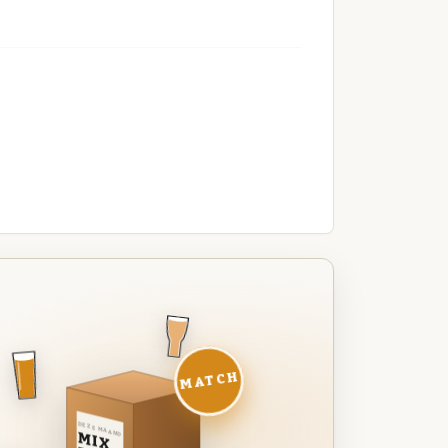
MATCH
DEZE MAAND
MIX