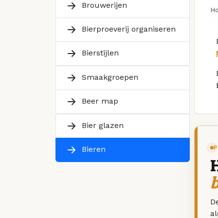
Brouwerijen
H
Bierproeverij organiseren
Bierstijlen
Smaakgroepen
Beer map
Bier glazen
P
Bieren
De
a