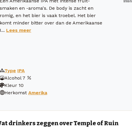
Een Amerikaanse IPA met intense fruit-
smaken en -aroma's. De body is zacht en
romig, en het bier is vaak troebel. Het bier
komt minder bitter over dan de Amerikaanse
I...
Lees meer
Type
IPA
Alcohol
7
Kleur
10
Herkomst
Amerika
at drinkers zeggen over Temple of Ruin