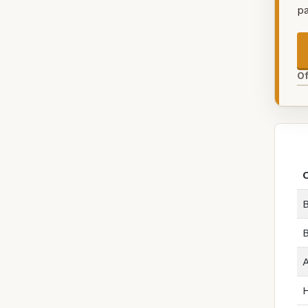
p
O
B