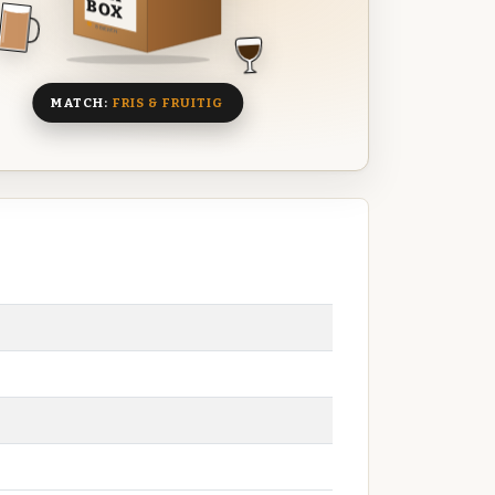
BOX
8 BIEREN
MATCH:
FRIS & FRUITIG