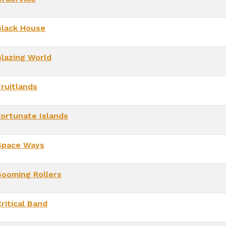
Black House
Blazing World
Fruitlands
Fortunate Islands
Space Ways
Booming Rollers
ritical Band