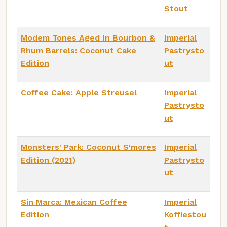
Stout
Modem Tones Aged In Bourbon &
Imperial
Rhum Barrels: Coconut Cake
Pastrysto
Edition
ut
Coffee Cake: Apple Streusel
Imperial
Pastrysto
ut
Monsters' Park: Coconut S'mores
Imperial
Edition (2021)
Pastrysto
ut
Sin Marca: Mexican Coffee
Imperial
Edition
Koffiestou