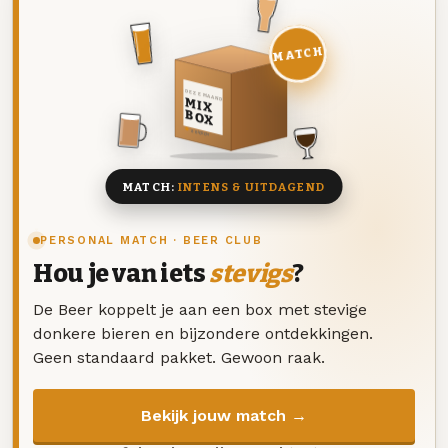
MATCH
DEZE MAAND
MIX
BOX
8 BIEREN
MATCH:
INTENS & UITDAGEND
PERSONAL MATCH · BEER CLUB
Hou je van iets
stevigs
?
De Beer koppelt je aan een box met stevige
donkere bieren en bijzondere ontdekkingen.
Geen standaard pakket. Gewoon raak.
Bekijk jouw match →