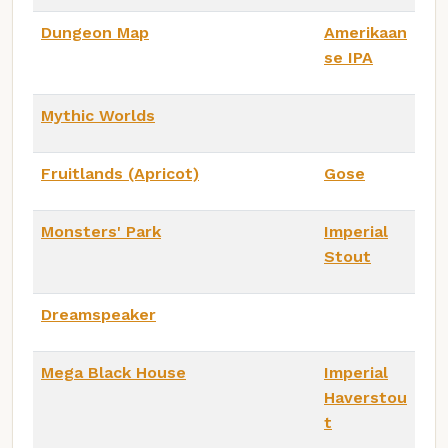
Dungeon Map
Amerikaan
se IPA
Mythic Worlds
Fruitlands (Apricot)
Gose
Monsters' Park
Imperial
Stout
Dreamspeaker
Mega Black House
Imperial
Haverstou
t