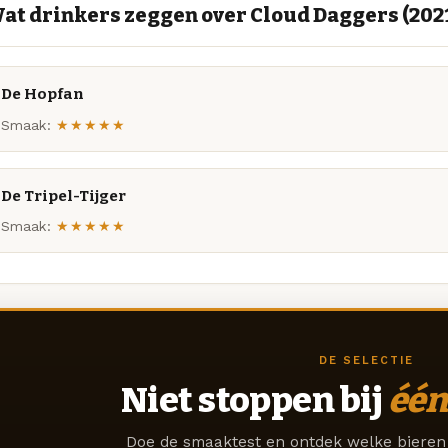
at drinkers zeggen over Cloud Daggers (202
De Hopfan
Smaak:
★★★★★
De Tripel-Tijger
Smaak:
★★★★★
DE SELECTIE
Niet stoppen bij
één
Doe de smaaktest en ontdek welke bieren 