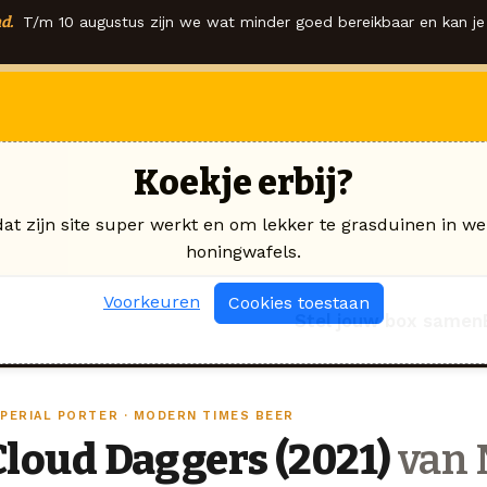
d.
T/m 10 augustus zijn we wat minder goed bereikbaar en kan je 
Koekje erbij?
dat zijn site super werkt en om lekker te grasduinen in we
honingwafels.
Voorkeuren
Cookies toestaan
Stel jouw box samen
MPERIAL PORTER · MODERN TIMES BEER
Cloud Daggers (2021)
van 