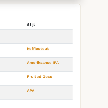
Stijl
Koffiestout
Amerikaanse IPA
Fruited Gose
APA