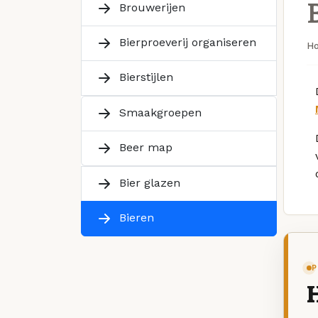
Brouwerijen
Bierproeverij organiseren
H
Bierstijlen
Smaakgroepen
Beer map
Bier glazen
Bieren
P
H