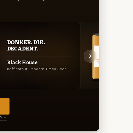
BITT
DONKER. DIK.
EXP
DECADENT.
Blaz
Black House
Amerik
Koffiestout · Modern Times Beer
Beer
→
en →