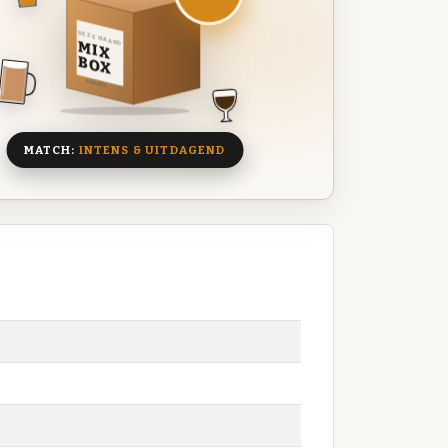
DEZE MAAND
MIX
BOX
8 BIEREN
MATCH:
INTENS & UITDAGEND