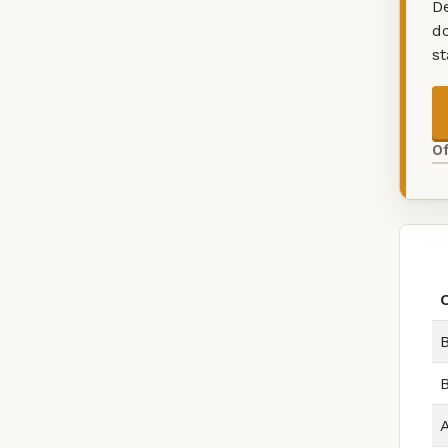
De
d
s
O
B