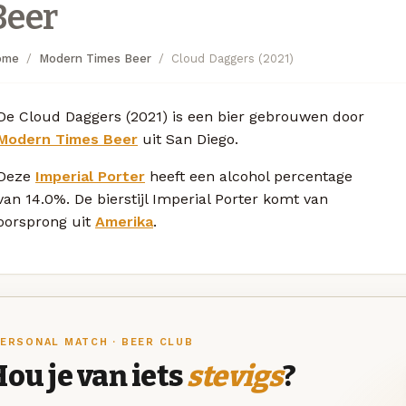
Beer
ome
Modern Times Beer
Cloud Daggers (2021)
De Cloud Daggers (2021) is een bier gebrouwen door
Modern Times Beer
uit San Diego.
Deze
Imperial Porter
heeft een alcohol percentage
van 14.0%. De bierstijl Imperial Porter komt van
oorsprong uit
Amerika
.
ERSONAL MATCH · BEER CLUB
ou je van iets
stevigs
?