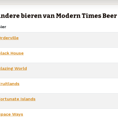
ndere bieren van Modern Times Beer
ier
rderville
Black House
Blazing World
Fruitlands
Fortunate Islands
Space Ways