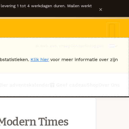
levering 1 tot 4 werkdagen duren. Mailen werkt
×
Ik heb een vraag
Contact
Inloggen
bstatistieken.
Klik hier
voor meer informatie over zijn
Bier adventskalender
Geef cadeau
Shop
Over Ons
Modern Times