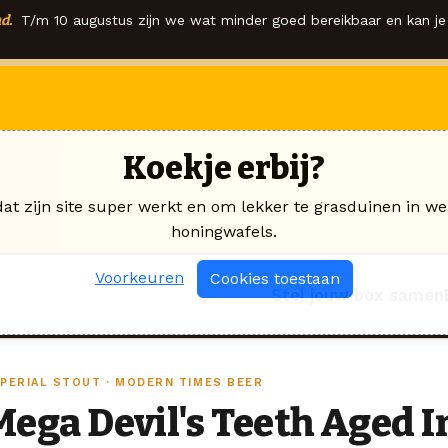
d.
T/m 10 augustus zijn we wat minder goed bereikbaar en kan je 
Koekje erbij?
dat zijn site super werkt en om lekker te grasduinen in we
honingwafels.
Voorkeuren
Cookies toestaan
Stel jouw box samen
MPERIAL STOUT · MODERN TIMES BEER
Mega Devil's Teeth Aged 