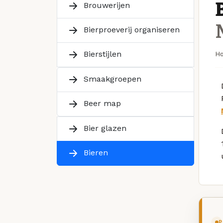
Brouwerijen
Bierproeverij organiseren
Bierstijlen
H
Smaakgroepen
Beer map
Bier glazen
Bieren
P