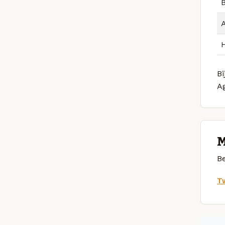
B
Bi
A
M
Be
Tw