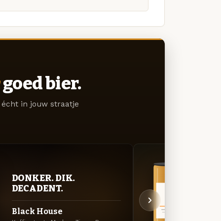
goed bier.
écht in jouw straatje
BITT
DONKER. DIK.
EXP
DECADENT.
Blaz
Black House
Amerik