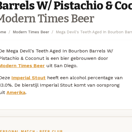
Barrels W/ Pistachio & Co
Modern Times Beer
ome
Modern Times Beer
Mega Devil's Teeth Aged In Bourbon Bar
De Mega Devil's Teeth Aged In Bourbon Barrels W/
Pistachio & Coconut is een bier gebrouwen door
Modern Times Beer
uit San Diego.
Deze
Imperial Stout
heeft een alcohol percentage van
13.0%. De bierstijl Imperial Stout komt van oorsprong
uit
Amerika
.
ERSONAL MATCH · BEER CLUB