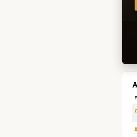
A
B
O