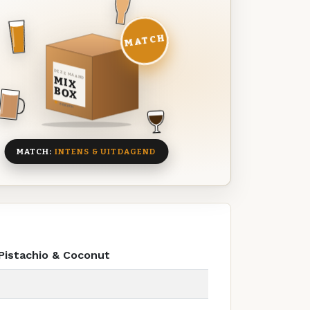
MATCH
DEZE MAAND
MIX
BOX
8 BIEREN
MATCH:
INTENS & UITDAGEND
Pistachio & Coconut