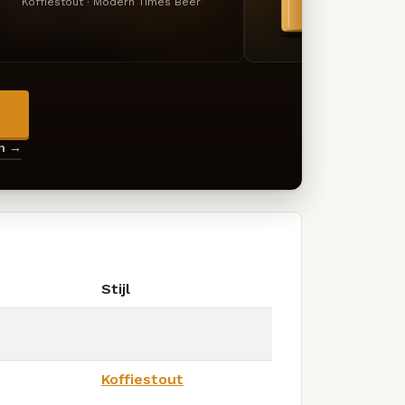
Koffiestout · Modern Times Beer
Beer
→
en →
Stijl
Koffiestout