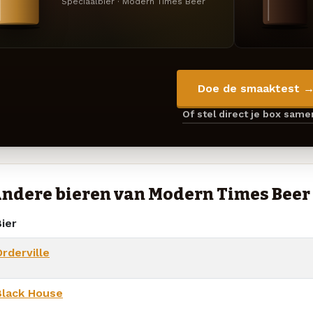
Speciaalbier · Modern Times Beer
Doe de smaaktest 
Of stel direct je box sam
ndere bieren van Modern Times Beer
ier
rderville
Black House