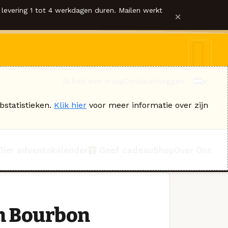
levering 1 tot 4 werkdagen duren. Mailen werkt
×
Ik heb een vraag
Contact
Inloggen
bstatistieken.
Klik hier
voor meer informatie over zijn
Bier adventskalender
Geef cadeau
Shop
Over Ons
In Bourbon