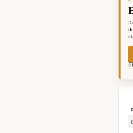
H
De
d
s
O