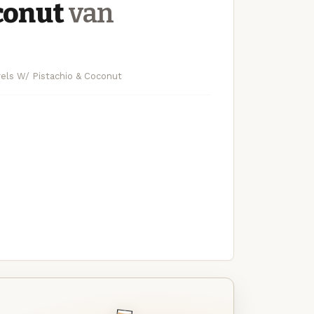
conut
van
rels W/ Pistachio & Coconut