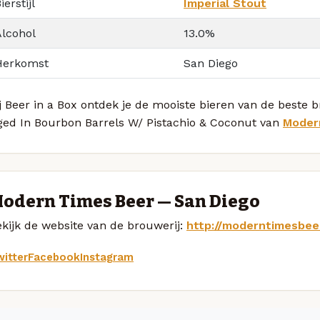
ierstijl
Imperial Stout
Alcohol
13.0%
Herkomst
San Diego
j Beer in a Box ontdek je de mooiste bieren van de beste 
ged In Bourbon Barrels W/ Pistachio & Coconut van
Moder
odern Times Beer — San Diego
kijk de website van de brouwerij:
http://moderntimesbee
itter
Facebook
Instagram