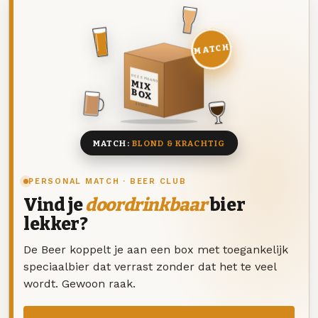
MATCH
DEZE MAAND
MIX
BOX
8 BIEREN
MATCH:
BLOND & KRACHTIG
PERSONAL MATCH · BEER CLUB
Vind je
doordrinkbaar
bier
lekker?
De Beer koppelt je aan een box met toegankelijk
speciaalbier dat verrast zonder dat het te veel
wordt. Gewoon raak.