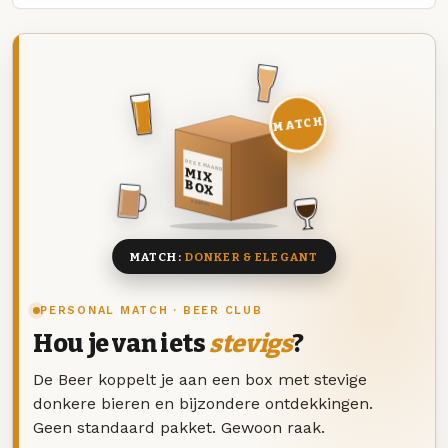
MATCH
DEZE MAAND
MIX
BOX
8 BIEREN
MATCH:
DONKER & ELEGANT
PERSONAL MATCH · BEER CLUB
Hou je van iets
stevigs
?
De Beer koppelt je aan een box met stevige
donkere bieren en bijzondere ontdekkingen.
Geen standaard pakket. Gewoon raak.