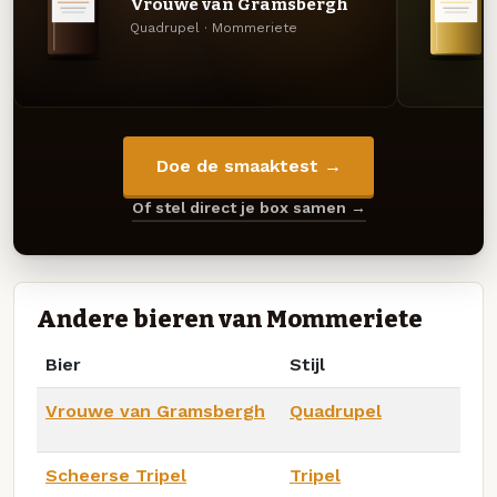
Vrouwe van Gramsbergh
Quadrupel · Mommeriete
Doe de smaaktest →
Of stel direct je box samen →
Andere bieren van Mommeriete
Bier
Stijl
Vrouwe van Gramsbergh
Quadrupel
Scheerse Tripel
Tripel