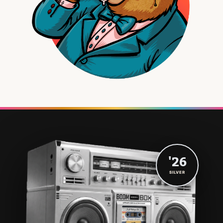
'26
SILVER