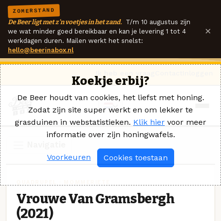
ZOMERSTAND
De Beer ligt met z'n voetjes in het zand.
T/m 10 augustus zijn
×
we wat minder goed bereikbaar en kan je levering 1 tot 4
werkdagen duren. Mailen werkt het snelst:
hello@beerinabox.nl
Ik heb een vraag
Contact
Inloggen
Koekje erbij?
De Beer houdt van cookies, het liefst met honing.
Zodat zijn site super werkt en om lekker te
grasduinen in webstatistieken.
Klik hier
voor meer
informatie over zijn honingwafels.
Navigatie
Voorkeuren
Cookies toestaan
QUADRUPEL · MOMMERIETE
Vrouwe Van Gramsbergh
(2021)