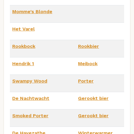
Momme’s Blonde
Het Varel
Rookbock
Rookbier
Hendrik 1
Meibock
Swampy Wood
Porter
De Nachtwacht
Gerookt bier
Smoked Porter
Gerookt bier
De Havezathe
Winterwarmer