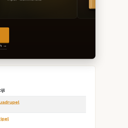
→
en →
ijl
uadrupel
ripel