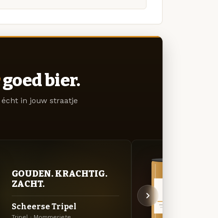
goed bier.
écht in jouw straatje
GOUDEN. KRACHTIG.
VER
ZACHT.
UIT
Scheerse Tripel
Mom
Tripel · Mommeriete
Specia