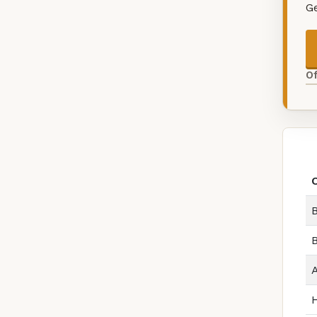
G
O
B