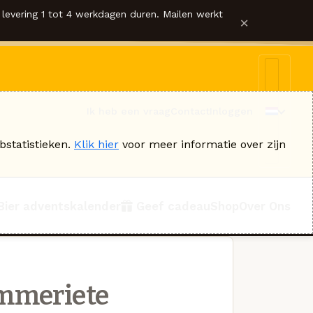
levering 1 tot 4 werkdagen duren. Mailen werkt
×
Ik heb een vraag
Contact
Inloggen
bstatistieken.
Klik hier
voor meer informatie over zijn
Bier adventskalender
Geef cadeau
Shop
Over Ons
mmeriete