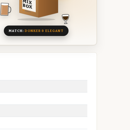
MIX
BOX
8 BIEREN
MATCH:
DONKER & ELEGANT