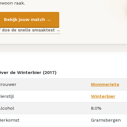
ewoon raak.
Bekijk jouw match →
f doe de snelle smaaktest →
Over de Winterbier (2017)
Brouwer
Mommeriete
ierstijl
Winterbier
Alcohol
8.0%
Herkomst
Gramsbergen