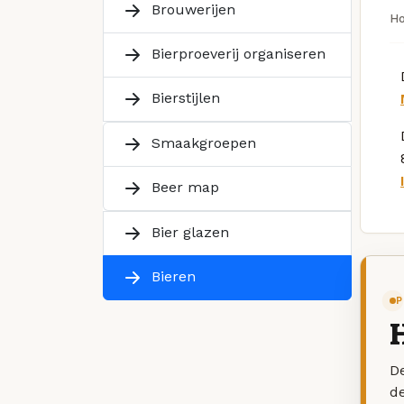
Brouwerijen
H
Bierproeverij organiseren
Bierstijlen
Smaakgroepen
Beer map
Bier glazen
Bieren
P
De
d