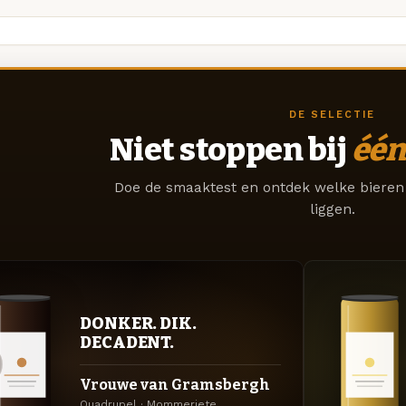
DE SELECTIE
Niet stoppen bij
één
Doe de smaaktest en ontdek welke bieren 
liggen.
DONKER. DIK.
DECADENT.
Vrouwe van Gramsbergh
Quadrupel · Mommeriete