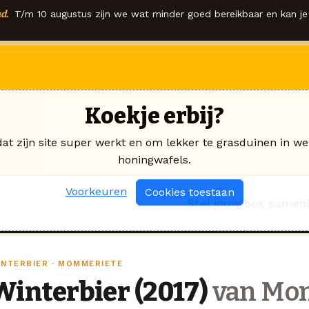
d.
T/m 10 augustus zijn we wat minder goed bereikbaar en kan je 
Koekje erbij?
dat zijn site super werkt en om lekker te grasduinen in we
honingwafels.
Voorkeuren
Cookies toestaan
Stel jouw box samen
INTERBIER · MOMMERIETE
Winterbier (2017)
van Mo