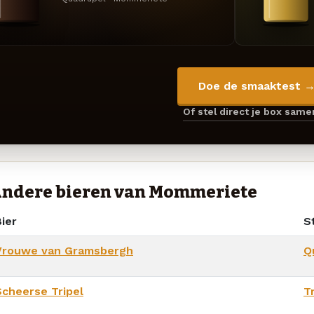
Doe de smaaktest 
Of stel direct je box sam
ndere bieren van Mommeriete
ier
St
Vrouwe van Gramsbergh
Q
Scheerse Tripel
T