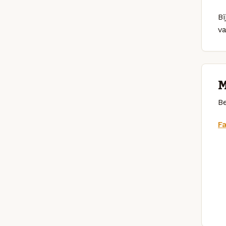
Bi
v
M
Be
F