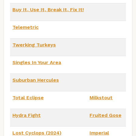
Buy It, Use It, Break It, Fix It!
Telemetric
Twerking Turkeys
Singles In Your Area
Suburban Hercules
Total Eclipse
Milkstout
Hydra Fight
Fruited Gose
Lost Cyclops (2024)
Imperial