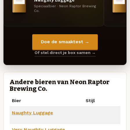
Naughty Luggage
Speciaalbier · Neon Raptor Brewing
Co.
Doe de smaaktest →
Of stel direct je box samen →
Andere bieren van Neon Raptor
Brewing Co.
Bier
Stijl
Naughty Luggage
Very Naughty Luggage