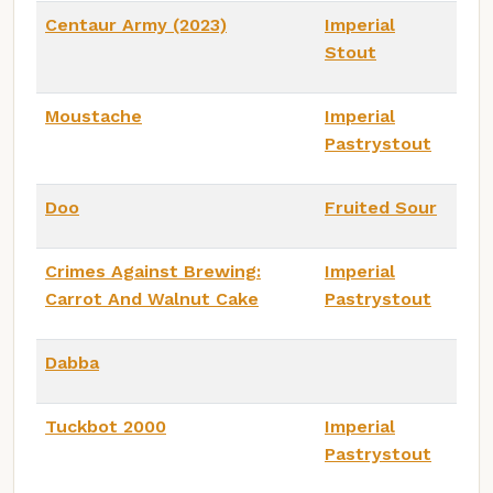
Centaur Army (2023)
Imperial
Stout
Moustache
Imperial
Pastrystout
Doo
Fruited Sour
Crimes Against Brewing:
Imperial
Carrot And Walnut Cake
Pastrystout
Dabba
Tuckbot 2000
Imperial
Pastrystout