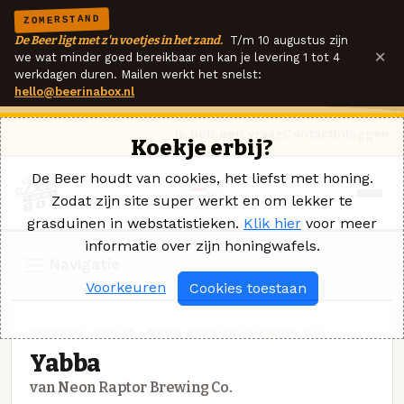
ZOMERSTAND
De Beer ligt met z'n voetjes in het zand.
T/m 10 augustus zijn
×
we wat minder goed bereikbaar en kan je levering 1 tot 4
werkdagen duren. Mailen werkt het snelst:
hello@beerinabox.nl
Ik heb een vraag
Contact
Inloggen
Koekje erbij?
De Beer houdt van cookies, het liefst met honing.
Zodat zijn site super werkt en om lekker te
grasduinen in webstatistieken.
Klik hier
voor meer
informatie over zijn honingwafels.
Navigatie
Voorkeuren
Cookies toestaan
IMPERIAL STOUT · NEON RAPTOR BREWING CO.
Yabba
van Neon Raptor Brewing Co.