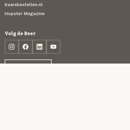
Kaarsbestellen.nl
Hopster Magazine
Volg de Beer
Ontdek jouw box
© 2013-2026 Beer in a Box BV