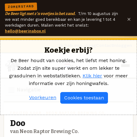
ZOMERSTAND
De Beer ligt met z'n voetjes in het zand.
T/m 10 augustus zijn
×
we wat minder goed bereikbaar en kan je levering 1 tot 4
werkdagen duren. Mailen werkt het snelst:
hello@beerinabox.nl
Ik heb een vraag
Contact
Inloggen
Koekje erbij?
De Beer houdt van cookies, het liefst met honing.
Zodat zijn site super werkt en om lekker te
grasduinen in webstatistieken.
Klik hier
voor meer
informatie over zijn honingwafels.
Navigatie
Voorkeuren
Cookies toestaan
FRUITED SOUR · NEON RAPTOR BREWING CO.
Doo
van Neon Raptor Brewing Co.