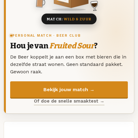
8 BIEREN
MATCH:
WILD & ZUUR
PERSONAL MATCH · BEER CLUB
Hou je van
Fruited Sour
?
De Beer koppelt je aan een box met bieren die in
dezelfde straat wonen. Geen standaard pakket.
Gewoon raak.
Bekijk jouw match →
Of doe de snelle smaaktest →