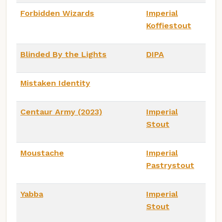
Forbidden Wizards
Imperial
Koffiestout
Blinded By the Lights
DIPA
Mistaken Identity
Centaur Army (2023)
Imperial
Stout
Moustache
Imperial
Pastrystout
Yabba
Imperial
Stout