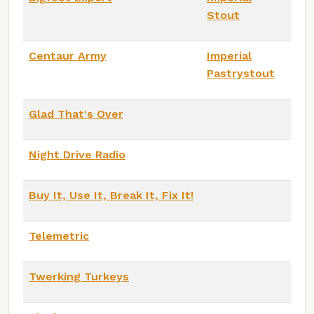
Stout
Centaur Army
Imperial
Pastrystout
Glad That's Over
Night Drive Radio
Buy It, Use It, Break It, Fix It!
Telemetric
Twerking Turkeys