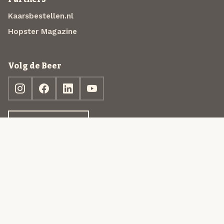
Kaarsbestellen.nl
Hopster Magazine
Volg de Beer
Ontdek jouw box
© 2013-2026 Beer in a Box BV