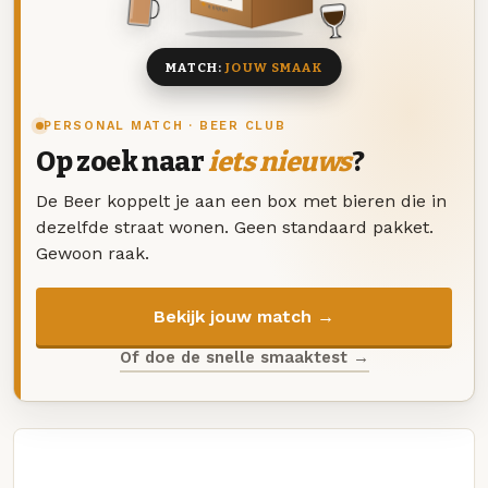
8 BIEREN
MATCH:
JOUW SMAAK
PERSONAL MATCH · BEER CLUB
Op zoek naar
iets nieuws
?
De Beer koppelt je aan een box met bieren die in
dezelfde straat wonen. Geen standaard pakket.
Gewoon raak.
Bekijk jouw match →
Of doe de snelle smaaktest →