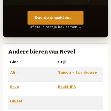
Doe de smaaktest →
Of stel direct je box samen →
Andere bieren van Nevel
Bier
Stijl
Alm
Saison - farmhouse
Erve
Brett IPA
Dwaal