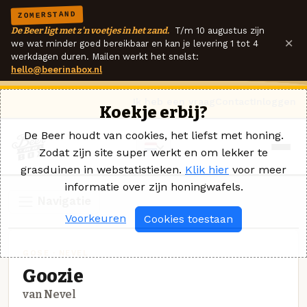
ZOMERSTAND
De Beer ligt met z'n voetjes in het zand.
T/m 10 augustus zijn
×
we wat minder goed bereikbaar en kan je levering 1 tot 4
werkdagen duren. Mailen werkt het snelst:
hello@beerinabox.nl
Ik heb een vraag
Contact
Inloggen
Koekje erbij?
De Beer houdt van cookies, het liefst met honing.
Zodat zijn site super werkt en om lekker te
grasduinen in webstatistieken.
Klik hier
voor meer
informatie over zijn honingwafels.
Navigatie
Voorkeuren
Cookies toestaan
GOSE · NEVEL
Goozie
van Nevel