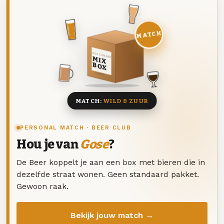
MATCH
DEZE MAAND
MIX
BOX
8 BIEREN
MATCH:
WILD & ZUUR
PERSONAL MATCH · BEER CLUB
Hou je van
Gose
?
De Beer koppelt je aan een box met bieren die in
dezelfde straat wonen. Geen standaard pakket.
Gewoon raak.
Bekijk jouw match →