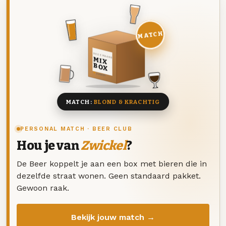
MATCH
DEZE MAAND
MIX
BOX
8 BIEREN
MATCH:
BLOND & KRACHTIG
PERSONAL MATCH · BEER CLUB
Hou je van
Zwickel
?
De Beer koppelt je aan een box met bieren die in
dezelfde straat wonen. Geen standaard pakket.
Gewoon raak.
Bekijk jouw match →