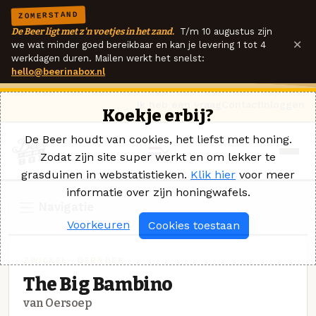
ZOMERSTAND
De Beer ligt met z'n voetjes in het zand.
T/m 10 augustus zijn
×
we wat minder goed bereikbaar en kan je levering 1 tot 4
werkdagen duren. Mailen werkt het snelst:
hello@beerinabox.nl
Ik heb een vraag
Contact
Inloggen
Koekje erbij?
De Beer houdt van cookies, het liefst met honing.
Zodat zijn site super werkt en om lekker te
grasduinen in webstatistieken.
Klik hier
voor meer
informatie over zijn honingwafels.
Navigatie
Voorkeuren
Cookies toestaan
ZWICKEL · OERSOEP
The Big Bambino
van Oersoep