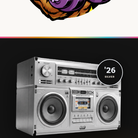
'26
SILVER