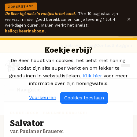
ZOMERSTAND
De Beer ligt met z'n voetjes in het zand.
T/m 10 augustus zijn
×
we wat minder goed bereikbaar en kan je levering 1 tot 4
werkdagen duren. Mailen werkt het snelst:
hello@beerinabox.nl
Ik heb een vraag
Contact
Inloggen
Koekje erbij?
De Beer houdt van cookies, het liefst met honing.
Zodat zijn site super werkt en om lekker te
grasduinen in webstatistieken.
Klik hier
voor meer
informatie over zijn honingwafels.
Navigatie
Voorkeuren
Cookies toestaan
DUBBELBOCK · PAULANER BRAUEREI
Salvator
van Paulaner Brauerei