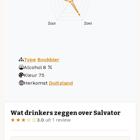
Type
Bockbier
Alcohol
8
Kleur
75
Herkomst
Duitsland
Wat drinkers zeggen over Salvator
★★★☆☆
3.0
uit 1 review