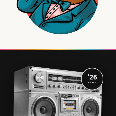
'26
SILVER