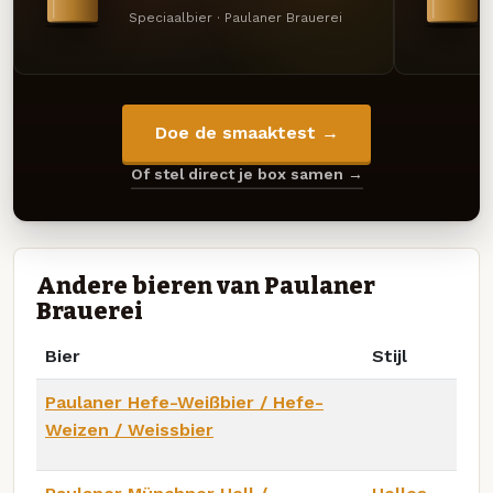
Speciaalbier · Paulaner Brauerei
Doe de smaaktest →
Of stel direct je box samen →
Andere bieren van Paulaner
Brauerei
Bier
Stijl
Paulaner Hefe-Weißbier / Hefe-
Weizen / Weissbier