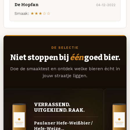
De Hopfan
04-12-2022
Smaak:
★★★☆☆
DE SELECTIE
Niet stoppen bij
één
goed bier.
Doe de smaaktest en ontdek welke bieren écht in
jouw straatje liggen.
VERRASSEND.
UITGEKIEND. RAAK.
Paulaner Hefe-Weißbier /
Hefe-Weize...