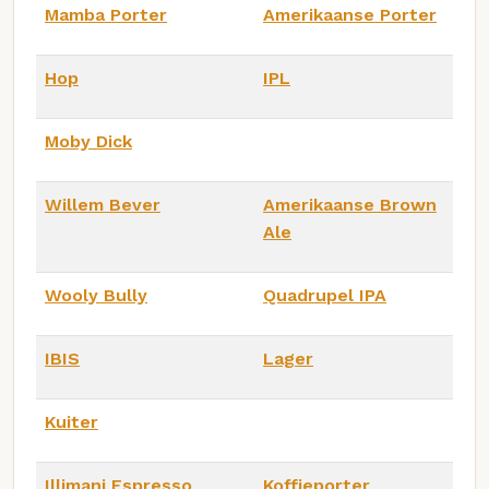
Mamba Porter
Amerikaanse Porter
Hop
IPL
Moby Dick
Willem Bever
Amerikaanse Brown
Ale
Wooly Bully
Quadrupel IPA
IBIS
Lager
Kuiter
Illimani Espresso
Koffieporter