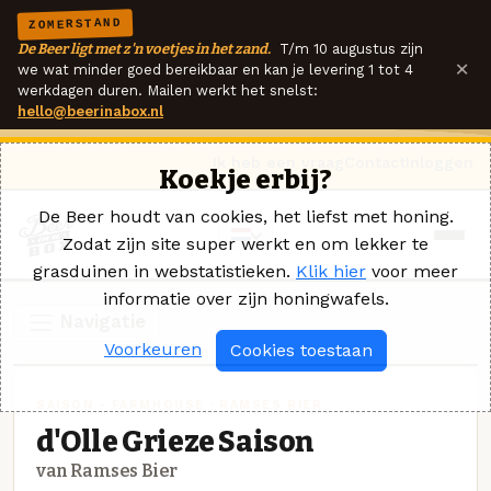
ZOMERSTAND
De Beer ligt met z'n voetjes in het zand.
T/m 10 augustus zijn
×
we wat minder goed bereikbaar en kan je levering 1 tot 4
werkdagen duren. Mailen werkt het snelst:
hello@beerinabox.nl
Ik heb een vraag
Contact
Inloggen
Koekje erbij?
De Beer houdt van cookies, het liefst met honing.
Zodat zijn site super werkt en om lekker te
grasduinen in webstatistieken.
Klik hier
voor meer
informatie over zijn honingwafels.
Navigatie
Voorkeuren
Cookies toestaan
SAISON - FARMHOUSE · RAMSES BIER
d'Olle Grieze Saison
van Ramses Bier