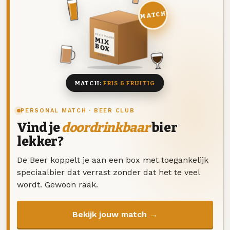
MATCH
DEZE MAAND
MIX
BOX
8 BIEREN
MATCH:
FRIS & FRUITIG
PERSONAL MATCH · BEER CLUB
Vind je
doordrinkbaar
bier
lekker?
De Beer koppelt je aan een box met toegankelijk
speciaalbier dat verrast zonder dat het te veel
wordt. Gewoon raak.
Bekijk jouw match →