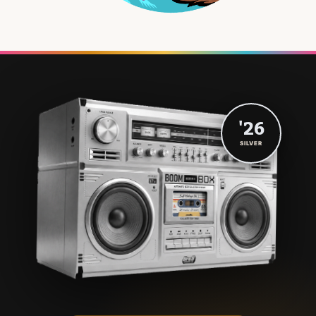
'26
SILVER