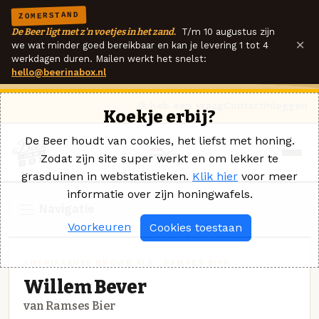
ZOMERSTAND
De Beer ligt met z'n voetjes in het zand.
T/m 10 augustus zijn
×
we wat minder goed bereikbaar en kan je levering 1 tot 4
werkdagen duren. Mailen werkt het snelst:
hello@beerinabox.nl
Ik heb een vraag
Contact
Inloggen
Koekje erbij?
De Beer houdt van cookies, het liefst met honing.
Zodat zijn site super werkt en om lekker te
grasduinen in webstatistieken.
Klik hier
voor meer
informatie over zijn honingwafels.
Navigatie
Voorkeuren
Cookies toestaan
AMERIKAANSE BROWN ALE · RAMSES BIER
Willem Bever
van Ramses Bier