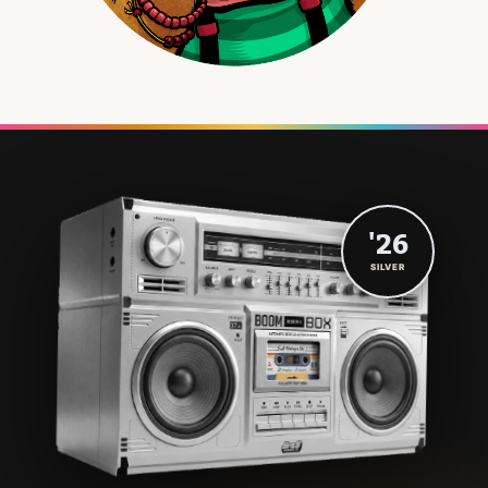
'26
SILVER