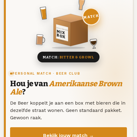
MATCH
DEZE MAAND
MIX
BOX
8 BIEREN
MATCH:
BITTER & GROWL
PERSONAL MATCH · BEER CLUB
Hou je van
Amerikaanse Brown
Ale
?
De Beer koppelt je aan een box met bieren die in
dezelfde straat wonen. Geen standaard pakket.
Gewoon raak.
Bekijk jouw match →