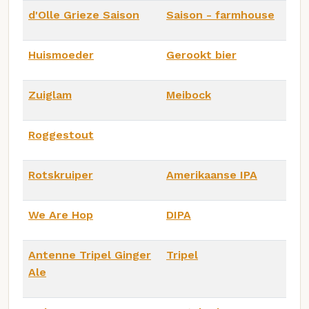
d'Olle Grieze Saison
Saison - farmhouse
Huismoeder
Gerookt bier
Zuiglam
Meibock
Roggestout
Rotskruiper
Amerikaanse IPA
We Are Hop
DIPA
Antenne Tripel Ginger
Tripel
Ale