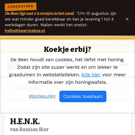
ZOMERSTAND
De Beer ligt met z'n voetjes in het zand.
T/m 10 augustus zijn
×
we wat minder goed bereikbaar en kan je levering 1 tot 4
werkdagen duren. Mailen werkt het snelst:
hello@beerinabox.nl
Ik heb een vraag
Contact
Inloggen
Koekje erbij?
De Beer houdt van cookies, het liefst met honing.
Zodat zijn site super werkt en om lekker te
grasduinen in webstatistieken.
Klik hier
voor meer
informatie over zijn honingwafels.
Navigatie
Voorkeuren
Cookies toestaan
BELGISCH BLOND · RAMSES BIER
H.E.N.K.
van Ramses Bier