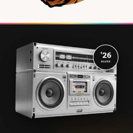
'26
SILVER