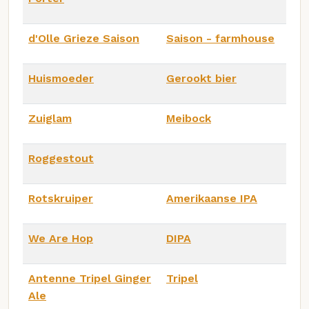
d'Olle Grieze Saison
Saison - farmhouse
Huismoeder
Gerookt bier
Zuiglam
Meibock
Roggestout
Rotskruiper
Amerikaanse IPA
We Are Hop
DIPA
Antenne Tripel Ginger
Tripel
Ale