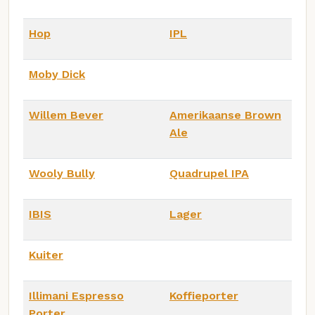
Hop
IPL
Moby Dick
Willem Bever
Amerikaanse Brown
Ale
Wooly Bully
Quadrupel IPA
IBIS
Lager
Kuiter
Illimani Espresso
Koffieporter
Porter