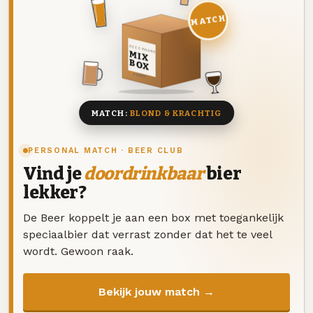
MATCH
DEZE MAAND
MIX
BOX
8 BIEREN
MATCH:
BLOND & KRACHTIG
PERSONAL MATCH · BEER CLUB
Vind je
doordrinkbaar
bier
lekker?
De Beer koppelt je aan een box met toegankelijk
speciaalbier dat verrast zonder dat het te veel
wordt. Gewoon raak.
Bekijk jouw match →