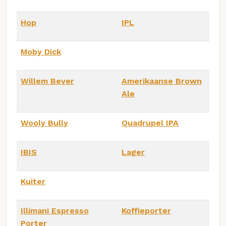
Hop
IPL
Moby Dick
Willem Bever
Amerikaanse Brown
Ale
Wooly Bully
Quadrupel IPA
IBIS
Lager
Kuiter
Illimani Espresso
Koffieporter
Porter