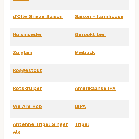
d'Olle Grieze Saison
Saison - farmhouse
Huismoeder
Gerookt bier
Zuiglam
Meibock
Roggestout
Rotskruiper
Amerikaanse IPA
We Are Hop
DIPA
Antenne Tripel Ginger
Tripel
Ale