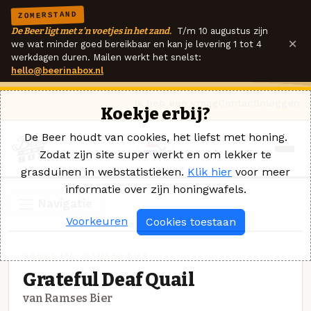
ZOMERSTAND
De Beer ligt met z'n voetjes in het zand.
T/m 10 augustus zijn
×
we wat minder goed bereikbaar en kan je levering 1 tot 4
werkdagen duren. Mailen werkt het snelst:
hello@beerinabox.nl
Ik heb een vraag
Contact
Inloggen
Koekje erbij?
De Beer houdt van cookies, het liefst met honing.
Zodat zijn site super werkt en om lekker te
grasduinen in webstatistieken.
Klik hier
voor meer
informatie over zijn honingwafels.
Navigatie
Voorkeuren
Cookies toestaan
ROGGE IPA · RAMSES BIER
Grateful Deaf Quail
van Ramses Bier