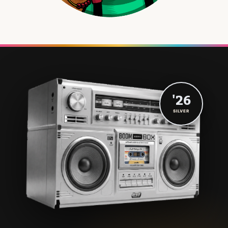
'26
SILVER