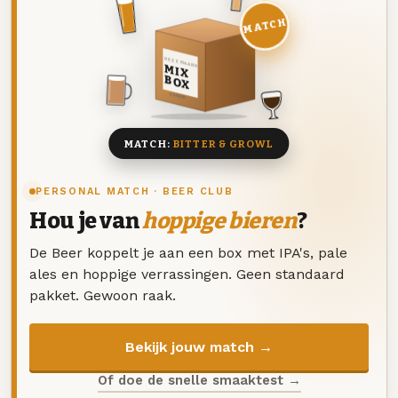
MATCH
DEZE MAAND
MIX
BOX
8 BIEREN
MATCH:
BITTER & GROWL
PERSONAL MATCH · BEER CLUB
Hou je van
hoppige bieren
?
De Beer koppelt je aan een box met IPA's, pale
ales en hoppige verrassingen. Geen standaard
pakket. Gewoon raak.
Bekijk jouw match →
Of doe de snelle smaaktest →