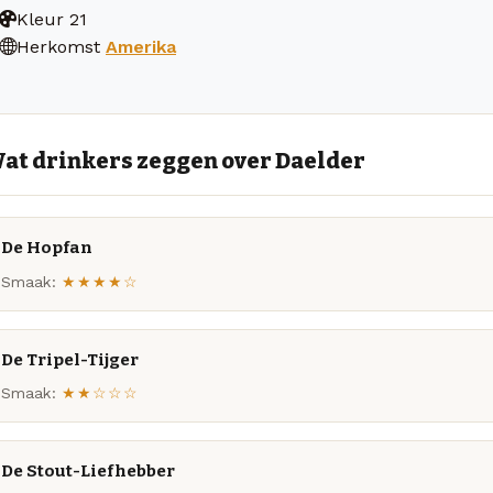
Kleur
21
Herkomst
Amerika
at drinkers zeggen over Daelder
De Hopfan
Smaak:
★★★★☆
De Tripel-Tijger
Smaak:
★★☆☆☆
De Stout-Liefhebber