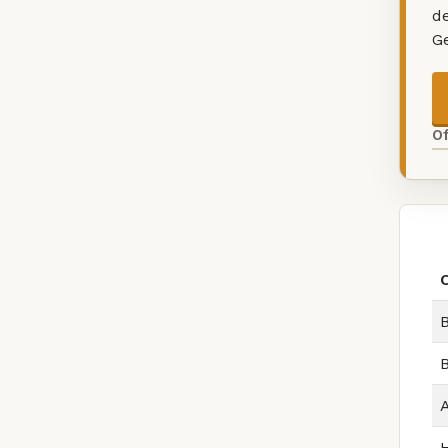
d
G
O
B