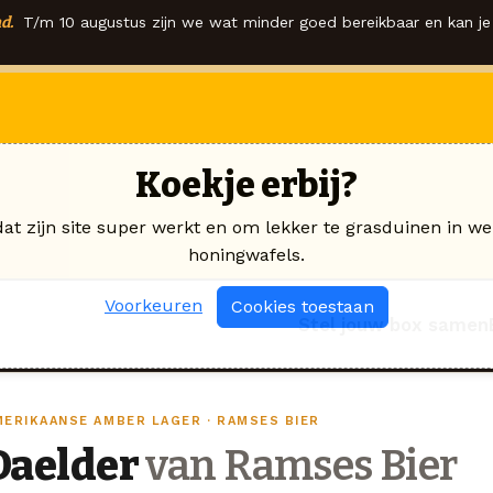
d.
T/m 10 augustus zijn we wat minder goed bereikbaar en kan je 
Koekje erbij?
dat zijn site super werkt en om lekker te grasduinen in we
honingwafels.
Voorkeuren
Cookies toestaan
Stel jouw box samen
MERIKAANSE AMBER LAGER · RAMSES BIER
Daelder
van Ramses Bier