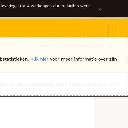
levering 1 tot 4 werkdagen duren. Mailen werkt
×
Ik heb een vraag
Contact
Inloggen
bstatistieken.
Klik hier
voor meer informatie over zijn
Bier adventskalender
Geef cadeau
Shop
Over Ons