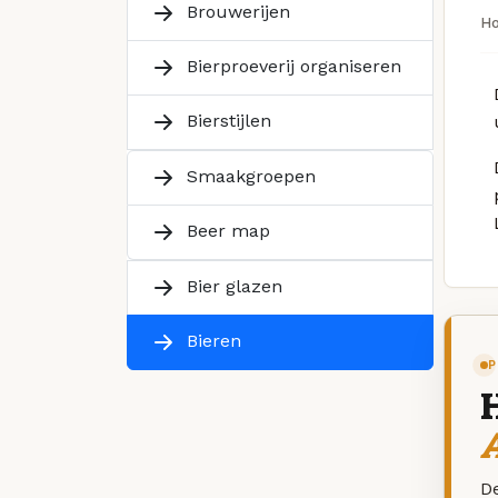
Brouwerijen
H
Bierproeverij organiseren
Bierstijlen
Smaakgroepen
Beer map
Bier glazen
Bieren
P
De