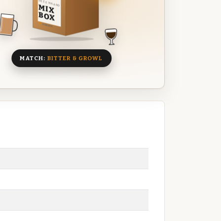
DEZE MAAND
MIX
BOX
8 BIEREN
MATCH:
BITTER & GROWL