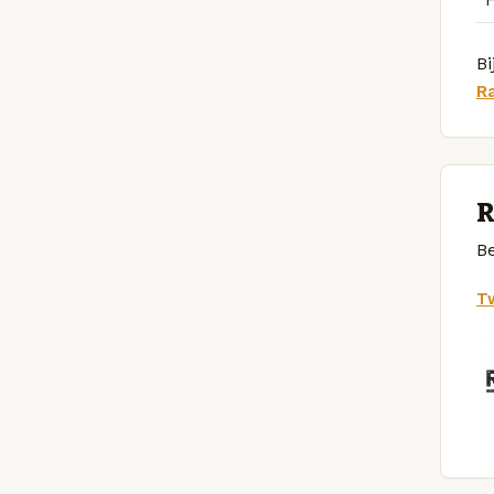
Bi
R
R
Be
Tw