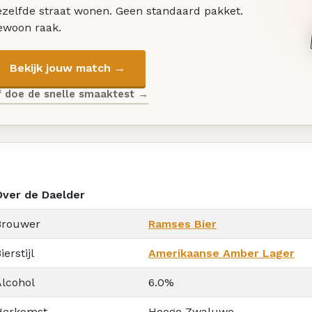
ezelfde straat wonen. Geen standaard pakket.
ewoon raak.
Bekijk jouw match →
f doe de snelle smaaktest →
Over de Daelder
Brouwer
Ramses Bier
ierstijl
Amerikaanse Amber Lager
Alcohol
6.0%
Herkomst
Hooge Zwaluwe