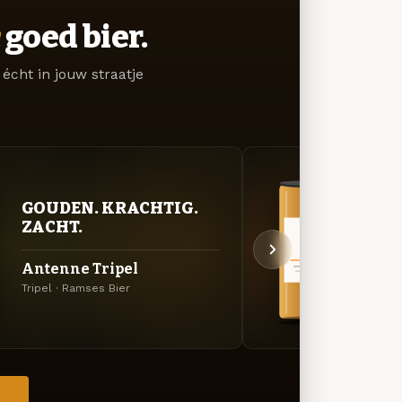
goed bier.
écht in jouw straatje
GOUDEN. KRACHTIG.
BITT
ZACHT.
EXP
Antenne Tripel
Natt
Tripel · Ramses Bier
DIPA ·
→