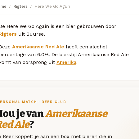
ome
Rigters
Here We Go Again
De Here We Go Again is een bier gebrouwen door
Rigters
uit Buurse.
Deze
Amerikaanse Red Ale
heeft een alcohol
percentage van 6.0%. De bierstijl Amerikaanse Red Ale
komt van oorsprong uit
Amerika
.
ERSONAL MATCH · BEER CLUB
Hou je van
Amerikaanse
ed Ale
?
 Beer koppelt je aan een box met bieren die in