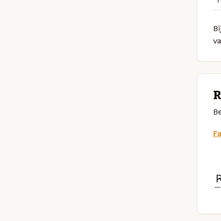
Bi
v
R
Be
F