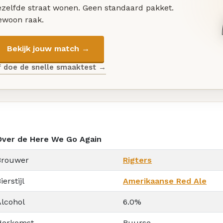
ezelfde straat wonen. Geen standaard pakket.
ewoon raak.
Bekijk jouw match →
f doe de snelle smaaktest →
Over de Here We Go Again
Brouwer
Rigters
ierstijl
Amerikaanse Red Ale
Alcohol
6.0%
Herkomst
Buurse