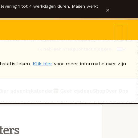
levering 1 tot 4 werkdagen duren. Mailen werkt
×
Ik heb een vraag
Contact
Inloggen
bstatistieken.
Klik hier
voor meer informatie over zijn
Bier adventskalender
Geef cadeau
Shop
Over Ons
ters