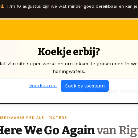
d.
T/m 10 augustus zijn we wat minder goed bereikbaar en kan je 
Koekje erbij?
dat zijn site super werkt en om lekker te grasduinen in we
honingwafels.
Voorkeuren
Cookies toestaan
Stel jouw box samen
MERIKAANSE RED ALE · RIGTERS
Here We Go Again
van Rig