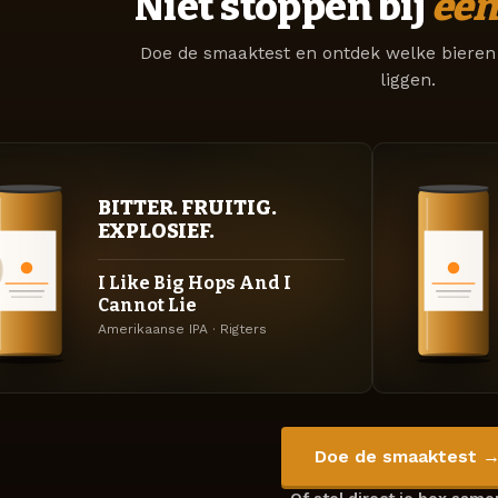
Niet stoppen bij
één
Doe de smaaktest en ontdek welke bieren 
liggen.
BITTER. FRUITIG.
EXPLOSIEF.
I Like Big Hops And I
Cannot Lie
Amerikaanse IPA · Rigters
Doe de smaaktest 
Of stel direct je box sam