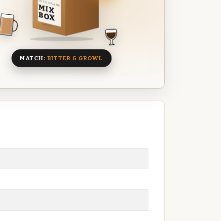
DEZE MAAND
MIX
BOX
8 BIEREN
MATCH:
BITTER & GROWL