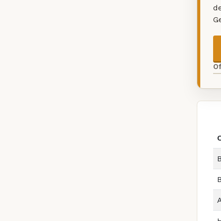
d
G
O
B