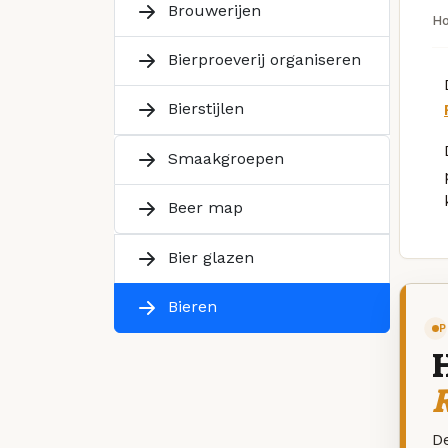
Brouwerijen
H
Bierproeverij organiseren
Bierstijlen
Smaakgroepen
Beer map
Bier glazen
Bieren
P
R
De