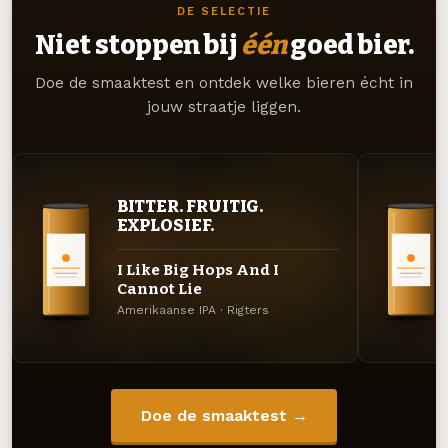
DE SELECTIE
Niet stoppen bij
één
goed bier.
Doe de smaaktest en ontdek welke bieren écht in
jouw straatje liggen.
BITTER. FRUITIG.
EXPLOSIEF.
I Like Big Hops And I
Cannot Lie
Amerikaanse IPA · Rigters
Doe de smaaktest →