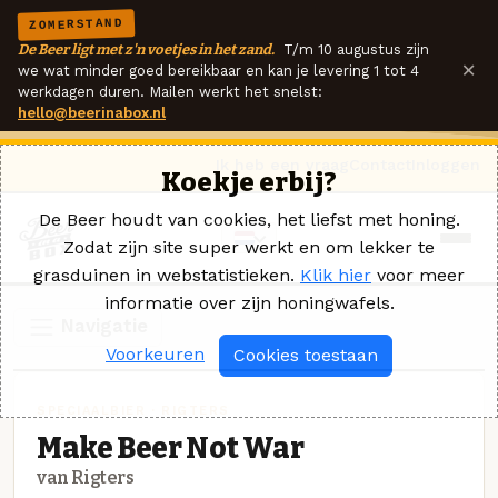
ZOMERSTAND
De Beer ligt met z'n voetjes in het zand.
T/m 10 augustus zijn
×
we wat minder goed bereikbaar en kan je levering 1 tot 4
werkdagen duren. Mailen werkt het snelst:
hello@beerinabox.nl
Ik heb een vraag
Contact
Inloggen
Koekje erbij?
De Beer houdt van cookies, het liefst met honing.
Zodat zijn site super werkt en om lekker te
grasduinen in webstatistieken.
Klik hier
voor meer
informatie over zijn honingwafels.
Navigatie
Voorkeuren
Cookies toestaan
SPECIAALBIER · RIGTERS
Make Beer Not War
van Rigters