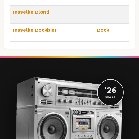
Iesselke Blond
Iesselke Bockbier
Bock
'26
SILVER