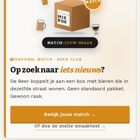
MATCH
DEZE MAAND
MIX
BOX
8 BIEREN
MATCH:
JOUW SMAAK
PERSONAL MATCH · BEER CLUB
Op zoek naar
iets nieuws
?
De Beer koppelt je aan een box met bieren die in
dezelfde straat wonen. Geen standaard pakket.
Gewoon raak.
Bekijk jouw match →
Of doe de snelle smaaktest →