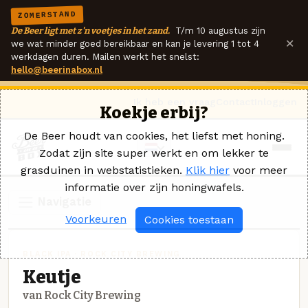
ZOMERSTAND
De Beer ligt met z'n voetjes in het zand.
T/m 10 augustus zijn
×
we wat minder goed bereikbaar en kan je levering 1 tot 4
werkdagen duren. Mailen werkt het snelst:
hello@beerinabox.nl
Ik heb een vraag
Contact
Inloggen
Koekje erbij?
De Beer houdt van cookies, het liefst met honing.
Zodat zijn site super werkt en om lekker te
grasduinen in webstatistieken.
Klik hier
voor meer
informatie over zijn honingwafels.
Navigatie
Voorkeuren
Cookies toestaan
BLACK IPA · ROCK CITY BREWING
Keutje
van Rock City Brewing