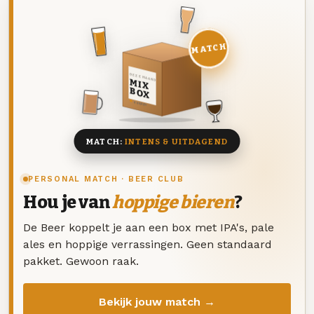
MATCH
DEZE MAAND
MIX
BOX
8 BIEREN
MATCH:
INTENS & UITDAGEND
PERSONAL MATCH · BEER CLUB
Hou je van
hoppige bieren
?
De Beer koppelt je aan een box met IPA's, pale
ales en hoppige verrassingen. Geen standaard
pakket. Gewoon raak.
Bekijk jouw match →