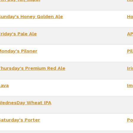
Sunday's Honey Golden Ale
Ho
riday's Pale Ale
A
Monday's Pilsner
Pi
Thursday's Premium Red Ale
Ir
Lava
Im
WednesDay Wheat IPA
Saturday's Porter
Po