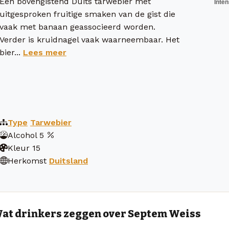
Een bovengistend Duits tarwebier met
uitgesproken fruitige smaken van de gist die
vaak met banaan geassocieerd worden.
Verder is kruidnagel vaak waarneembaar. Het
bier...
Lees meer
Type
Tarwebier
Alcohol
5
Kleur
15
Herkomst
Duitsland
at drinkers zeggen over Septem Weiss