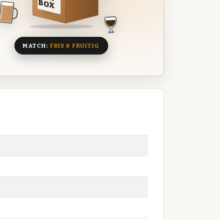
BOX
8 BIEREN
MATCH:
FRIS & FRUITIG