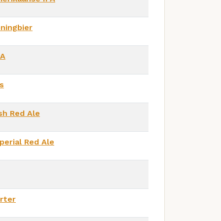
ningbier
PA
ls
ish Red Ale
perial Red Ale
rter