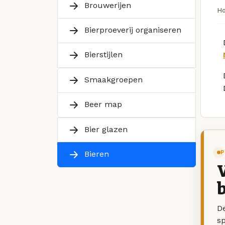
Brouwerijen
H
Bierproeverij organiseren
Bierstijlen
Smaakgroepen
Beer map
Bier glazen
P
Bieren
V
b
De
sp