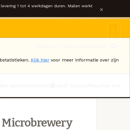
levering 1 tot 4 werkdagen duren. Mailen werkt
×
Ik heb een vraag
Contact
Inloggen
bstatistieken.
Klik hier
voor meer informatie over zijn
Bier adventskalender
Geef cadeau
Shop
Over Ons
 Microbrewery