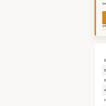
w
O
B