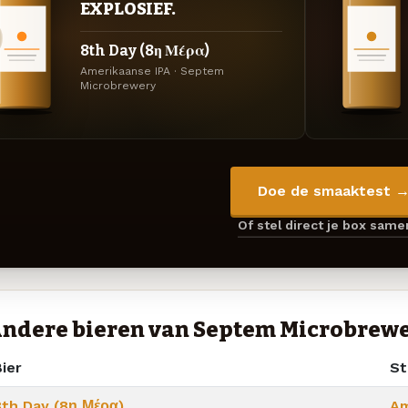
EXPLOSIEF.
8th Day (8η Μέρα)
Amerikaanse IPA · Septem
Microbrewery
Doe de smaaktest 
Of stel direct je box sam
ndere bieren van Septem Microbrew
ier
Sti
8th Day (8η Μέρα)
Am