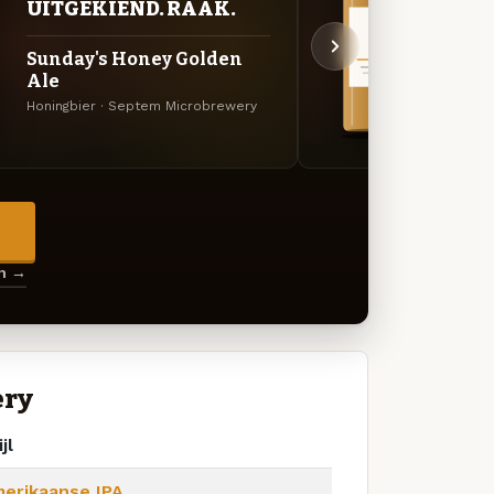
UITGEKIEND. RAAK.
UIT
Sunday's Honey Golden
Frid
Ale
APA · 
Honingbier · Septem Microbrewery
→
en →
ery
jl
erikaanse IPA