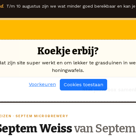
d.
T/m 10 augustus zijn we wat minder goed bereikbaar en kan je 
Koekje erbij?
dat zijn site super werkt en om lekker te grasduinen in we
honingwafels.
Voorkeuren
Cookies toestaan
Stel jouw box samen
EIZEN · SEPTEM MICROBREWERY
Septem Weiss
van Septem