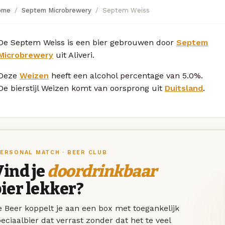
ome
Septem Microbrewery
Septem Weiss
De Septem Weiss is een bier gebrouwen door
Septem
Microbrewery
uit Aliveri.
Deze
Weizen
heeft een alcohol percentage van 5.0%.
De bierstijl Weizen komt van oorsprong uit
Duitsland
.
ERSONAL MATCH · BEER CLUB
ind je
doordrinkbaar
ier lekker?
 Beer koppelt je aan een box met toegankelijk
eciaalbier dat verrast zonder dat het te veel