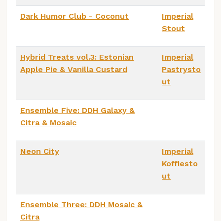
Dark Humor Club - Coconut
Imperial
Stout
Hybrid Treats vol.3: Estonian
Imperial
Apple Pie & Vanilla Custard
Pastrysto
ut
Ensemble Five: DDH Galaxy &
Citra & Mosaic
Neon City
Imperial
Koffiesto
ut
Ensemble Three: DDH Mosaic &
Citra