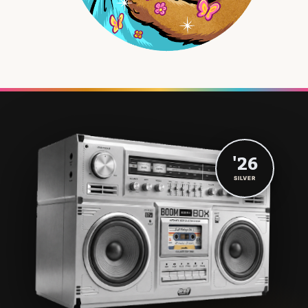
'26
SILVER