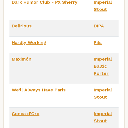
Dark Humor Club - PX Sherry
Imperial
Stout
Delirious
DIPA
Hardly Working
Pils
Maximón
Imperial
Baltic
Porter
We'll Always Have Paris
Imperial
Stout
Conca d'Oro
Imperial
Stout