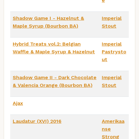
e
Shadow Game I - Hazelnut &
Imperial
Maple Syrup (Bourbon BA)
Stout
Hybrid Treats vol.2: Belgian
Imperial
Waffle & Maple Syrup & Hazelnut
Pastrysto
ut
Shadow Game II - Dark Chocolate
Imperial
& Valencia Orange (Bourbon BA)
Stout
Ajax
Laudatur (XVI) 2016
Amerikaa
nse
Strong