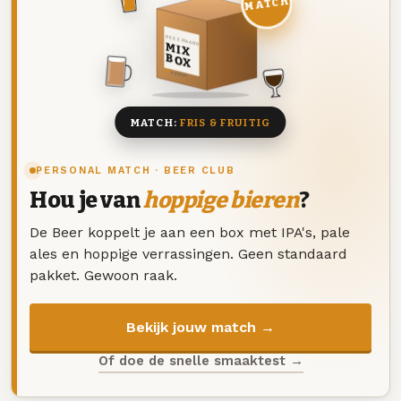
MATCH
DEZE MAAND
MIX
BOX
8 BIEREN
MATCH:
FRIS & FRUITIG
PERSONAL MATCH · BEER CLUB
Hou je van
hoppige bieren
?
De Beer koppelt je aan een box met IPA's, pale
ales en hoppige verrassingen. Geen standaard
pakket. Gewoon raak.
Bekijk jouw match →
Of doe de snelle smaaktest →