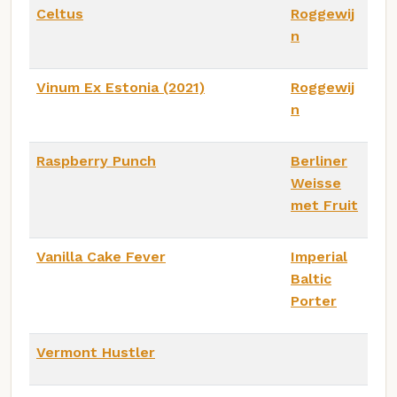
Celtus
Roggewij
n
Vinum Ex Estonia (2021)
Roggewij
n
Raspberry Punch
Berliner
Weisse
met Fruit
Vanilla Cake Fever
Imperial
Baltic
Porter
Vermont Hustler