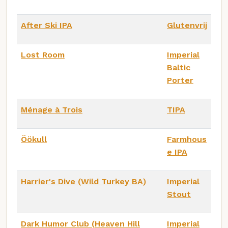
After Ski IPA
Glutenvrij
Lost Room
Imperial
Baltic
Porter
Ménage à Trois
TIPA
Öökull
Farmhous
e IPA
Harrier's Dive (Wild Turkey BA)
Imperial
Stout
Dark Humor Club (Heaven Hill
Imperial