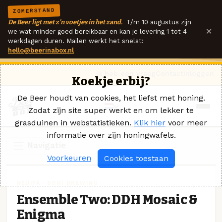
ZOMERSTAND
De Beer ligt met z'n voetjes in het zand.
T/m 10 augustus zijn
×
we wat minder goed bereikbaar en kan je levering 1 tot 4
werkdagen duren. Mailen werkt het snelst:
hello@beerinabox.nl
Ik heb een vraag
Contact
Inloggen
Koekje erbij?
De Beer houdt van cookies, het liefst met honing.
Zodat zijn site super werkt en om lekker te
grasduinen in webstatistieken.
Klik hier
voor meer
informatie over zijn honingwafels.
Navigatie
Voorkeuren
Cookies toestaan
NEDIPA · SORI BREWING
Ensemble Two: DDH Mosaic &
Enigma