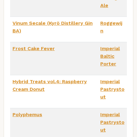
Ale
Vinum Secale (Kyrö Distillery Gin
Roggewij
BA)
n
Frost Cake Fever
Imperial
Baltic
Porter
Hybrid Treats vol.4: Raspberry
Imperial
Cream Donut
Pastrysto
ut
Polyphemus
Imperial
Pastrysto
ut