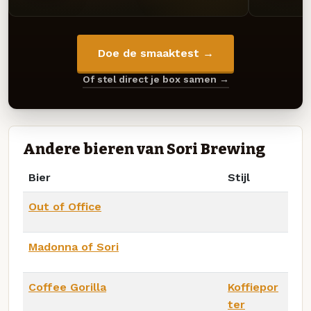
Doe de smaaktest →
Of stel direct je box samen →
Andere bieren van Sori Brewing
Bier
Stijl
Out of Office
Madonna of Sori
Coffee Gorilla
Koffiepor
ter