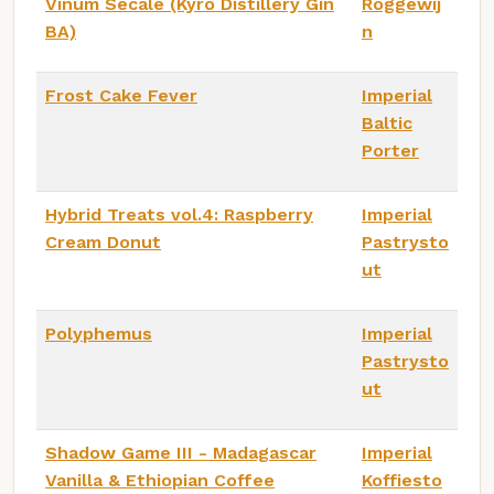
Vinum Secale (Kyrö Distillery Gin
Roggewij
BA)
n
Frost Cake Fever
Imperial
Baltic
Porter
Hybrid Treats vol.4: Raspberry
Imperial
Cream Donut
Pastrysto
ut
Polyphemus
Imperial
Pastrysto
ut
Shadow Game III - Madagascar
Imperial
Vanilla & Ethiopian Coffee
Koffiesto