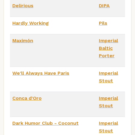
Delirious
DIPA
Hardly Working
Pils
Maximón
Imperial
Baltic
Porter
We'll Always Have Paris
Imperial
Stout
Conca d'Oro
Imperial
Stout
Dark Humor Club - Coconut
Imperial
Stout