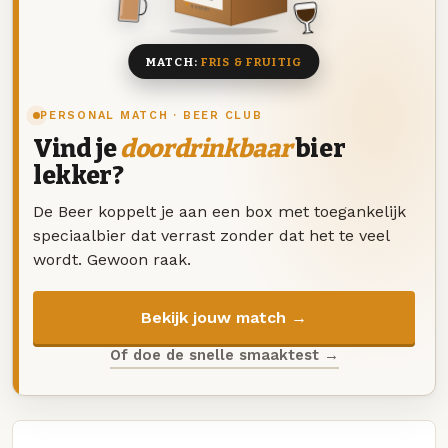
8 BIEREN
MATCH:
FRIS & FRUITIG
PERSONAL MATCH · BEER CLUB
Vind je
doordrinkbaar
bier
lekker?
De Beer koppelt je aan een box met toegankelijk
speciaalbier dat verrast zonder dat het te veel
wordt. Gewoon raak.
Bekijk jouw match →
Of doe de snelle smaaktest →