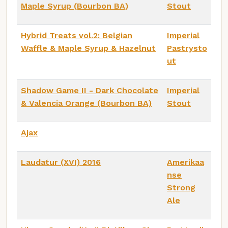
Maple Syrup (Bourbon BA)
Stout
Hybrid Treats vol.2: Belgian
Imperial
Waffle & Maple Syrup & Hazelnut
Pastrysto
ut
Shadow Game II - Dark Chocolate
Imperial
& Valencia Orange (Bourbon BA)
Stout
Ajax
Laudatur (XVI) 2016
Amerikaa
nse
Strong
Ale