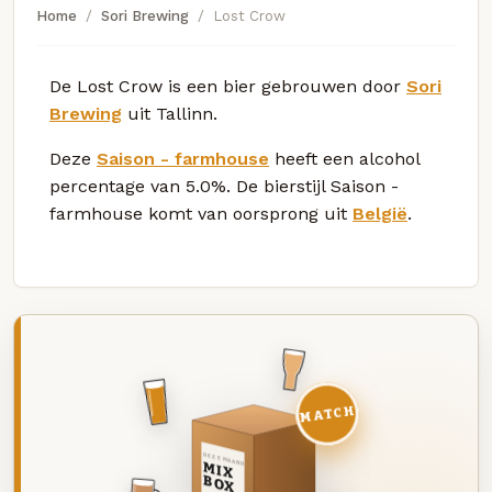
Home
Sori Brewing
Lost Crow
De Lost Crow is een bier gebrouwen door
Sori
Brewing
uit Tallinn.
Deze
Saison - farmhouse
heeft een alcohol
percentage van 5.0%. De bierstijl Saison -
farmhouse komt van oorsprong uit
België
.
MATCH
DEZE MAAND
MIX
BOX