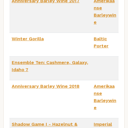
Anniversary Barley Wine 2017
Amerikaa
nse
Barleywin
e
Winter Gorilla
Baltic
Porter
Ensemble Ten: Cashmere, Galaxy,
Idaho 7
Anniversary Barley Wine 2018
Amerikaa
nse
Barleywin
e
Shadow Game I - Hazelnut &
Imperial