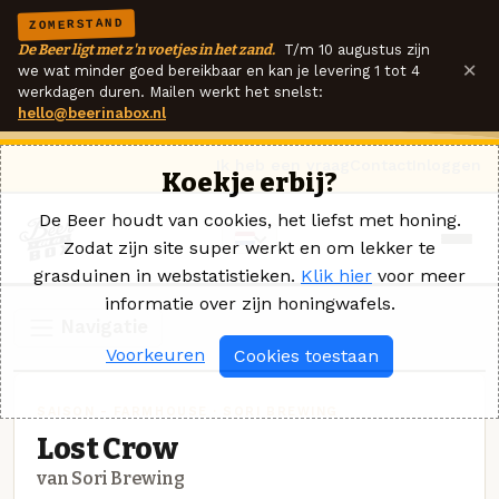
ZOMERSTAND
De Beer ligt met z'n voetjes in het zand.
T/m 10 augustus zijn
×
we wat minder goed bereikbaar en kan je levering 1 tot 4
werkdagen duren. Mailen werkt het snelst:
hello@beerinabox.nl
Ik heb een vraag
Contact
Inloggen
Koekje erbij?
De Beer houdt van cookies, het liefst met honing.
Zodat zijn site super werkt en om lekker te
grasduinen in webstatistieken.
Klik hier
voor meer
informatie over zijn honingwafels.
Navigatie
Voorkeuren
Cookies toestaan
SAISON - FARMHOUSE · SORI BREWING
Lost Crow
van Sori Brewing