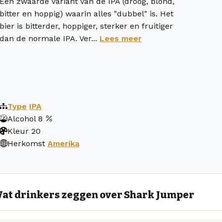
Een zwaarde variant van de IPA (droog, blond,
bitter en hoppig) waarin alles "dubbel" is. Het
bier is bitterder, hoppiger, sterker en fruitiger
dan de normale IPA. Ver...
Lees meer
Type
IPA
Alcohol
8
Kleur
20
Herkomst
Amerika
at drinkers zeggen over Shark Jumper