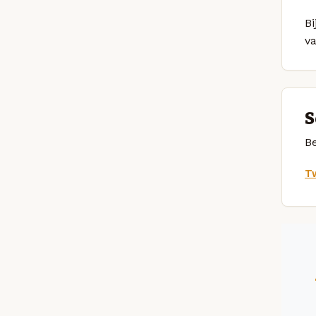
Bi
v
S
Be
Tw