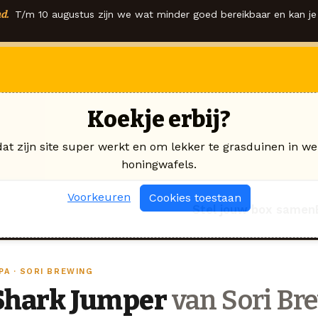
d.
T/m 10 augustus zijn we wat minder goed bereikbaar en kan je 
Koekje erbij?
dat zijn site super werkt en om lekker te grasduinen in we
honingwafels.
Voorkeuren
Cookies toestaan
Stel jouw box samen
PA · SORI BREWING
Shark Jumper
van Sori Br