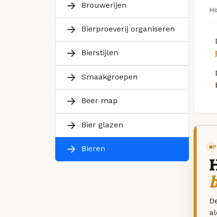
Brouwerijen
H
Bierproeverij organiseren
Bierstijlen
Smaakgroepen
Beer map
Bier glazen
P
Bieren
De
a