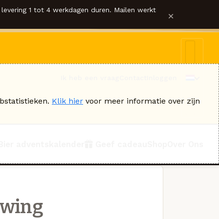
levering 1 tot 4 werkdagen duren. Mailen werkt
×
Ik heb een vraag
Contact
Inloggen
bstatistieken.
Klik hier
voor meer informatie over zijn
Bier adventskalender
Geef cadeau
Shop
Over Ons
ewing