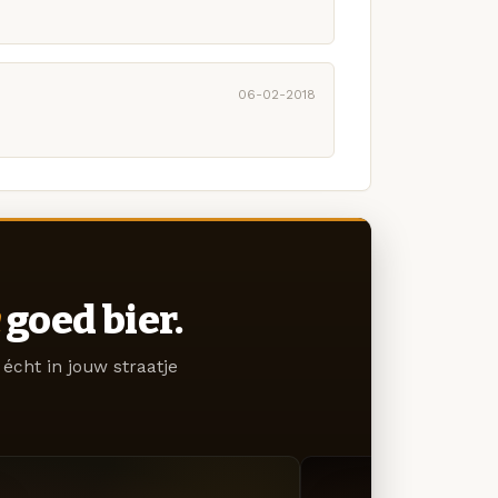
06-02-2018
goed bier.
écht in jouw straatje