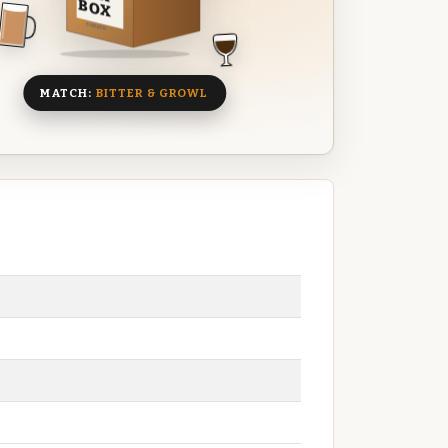
BOX
8 BIEREN
MATCH:
BITTER & GROWL