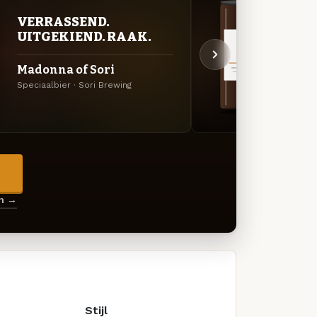
VERRASSEND.
DON
UITGEKIEND. RAAK.
DEC
Madonna of Sori
Coffe
Speciaalbier · Sori Brewing
Koffie
→
en →
Stijl