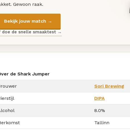
akket. Gewoon raak.
Bekijk jouw match →
f doe de snelle smaaktest →
Over de Shark Jumper
Brouwer
Sori Brewing
ierstijl
DIPA
Alcohol
8.0%
Herkomst
Tallinn