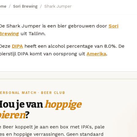
ome
Sori Brewing
Shark Jumper
De Shark Jumper is een bier gebrouwen door
Sori
Brewing
uit Tallinn.
Deze
DIPA
heeft een alcohol percentage van 8.0%. De
bierstijl DIPA komt van oorsprong uit
Amerika
.
ERSONAL MATCH · BEER CLUB
Hou je van
hoppige
bieren
?
 Beer koppelt je aan een box met IPA's, pale
les en hoppige verrassingen. Geen standaard