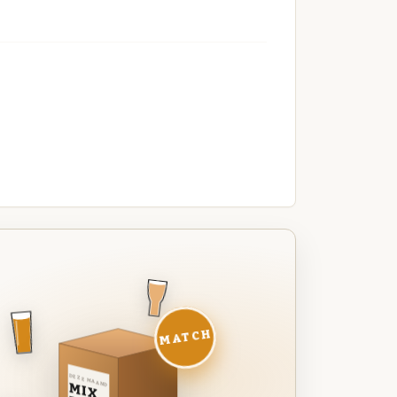
MATCH
DEZE MAAND
MIX