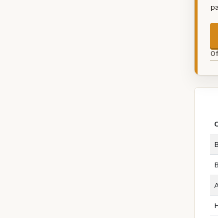
p
O
B