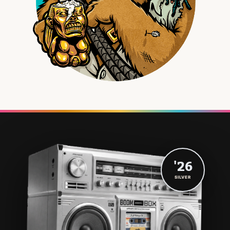
'26
SILVER