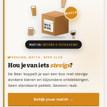
MATCH
DEZE MAAND
MIX
BOX
8 BIEREN
MATCH:
INTENS & UITDAGEND
PERSONAL MATCH · BEER CLUB
Hou je van iets
stevigs
?
De Beer koppelt je aan een box met stevige
donkere bieren en bijzondere ontdekkingen.
Geen standaard pakket. Gewoon raak.
Bekijk jouw match →