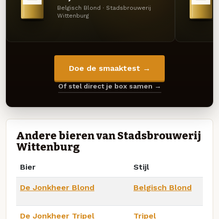
Belgisch Blond · Stadsbrouwerij
Wittenburg
Doe de smaaktest →
Of stel direct je box samen →
Andere bieren van Stadsbrouwerij
Wittenburg
Bier
Stijl
De Jonkheer Blond
Belgisch Blond
De Jonkheer Tripel
Tripel