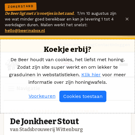
ZOMERSTAND
De Beer ligt met z'n voetjes in het zand.
T/m 10 augustus zijn
×
we wat minder goed bereikbaar en kan je levering 1 tot 4
werkdagen duren. Mailen werkt het snelst:
hello@beerinabox.nl
Ik heb een vraag
Contact
Inloggen
Koekje erbij?
De Beer houdt van cookies, het liefst met honing.
Zodat zijn site super werkt en om lekker te
grasduinen in webstatistieken.
Klik hier
voor meer
informatie over zijn honingwafels.
Navigatie
Voorkeuren
Cookies toestaan
STOUT_ · STADSBROUWERIJ WITTENBURG
De Jonkheer Stout
van Stadsbrouwerij Wittenburg