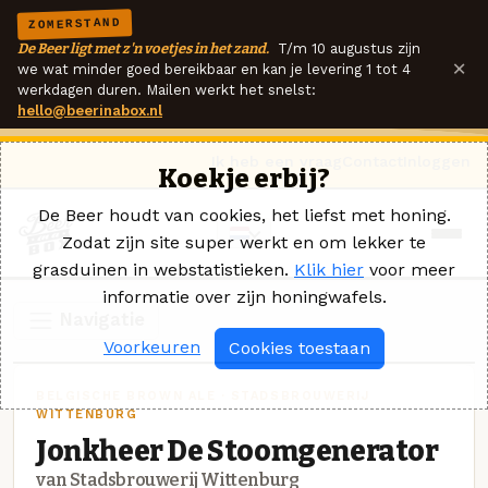
ZOMERSTAND
De Beer ligt met z'n voetjes in het zand.
T/m 10 augustus zijn
×
we wat minder goed bereikbaar en kan je levering 1 tot 4
werkdagen duren. Mailen werkt het snelst:
hello@beerinabox.nl
Ik heb een vraag
Contact
Inloggen
Koekje erbij?
De Beer houdt van cookies, het liefst met honing.
Zodat zijn site super werkt en om lekker te
grasduinen in webstatistieken.
Klik hier
voor meer
informatie over zijn honingwafels.
Navigatie
Voorkeuren
Cookies toestaan
BELGISCHE BROWN ALE · STADSBROUWERIJ
WITTENBURG
Jonkheer De Stoomgenerator
van Stadsbrouwerij Wittenburg