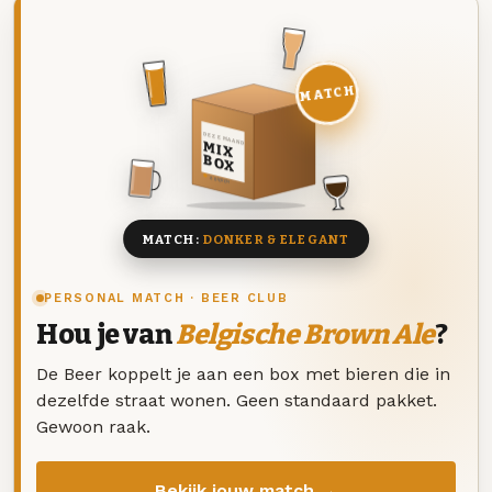
MATCH
DEZE MAAND
MIX
BOX
8 BIEREN
MATCH:
DONKER & ELEGANT
PERSONAL MATCH · BEER CLUB
Hou je van
Belgische Brown Ale
?
De Beer koppelt je aan een box met bieren die in
dezelfde straat wonen. Geen standaard pakket.
Gewoon raak.
Bekijk jouw match →