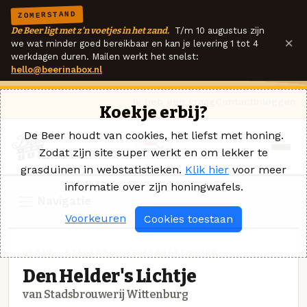
ZOMERSTAND
De Beer ligt met z'n voetjes in het zand.
T/m 10 augustus zijn
×
we wat minder goed bereikbaar en kan je levering 1 tot 4
werkdagen duren. Mailen werkt het snelst:
hello@beerinabox.nl
Ik heb een vraag
Contact
Inloggen
Koekje erbij?
De Beer houdt van cookies, het liefst met honing.
Zodat zijn site super werkt en om lekker te
grasduinen in webstatistieken.
Klik hier
voor meer
informatie over zijn honingwafels.
Navigatie
Voorkeuren
Cookies toestaan
BLOND · STADSBROUWERIJ WITTENBURG
Den Helder's Lichtje
van Stadsbrouwerij Wittenburg