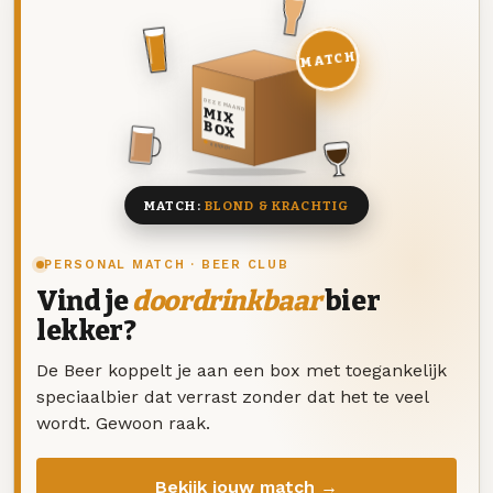
MATCH
DEZE MAAND
MIX
BOX
8 BIEREN
MATCH:
BLOND & KRACHTIG
PERSONAL MATCH · BEER CLUB
Vind je
doordrinkbaar
bier
lekker?
De Beer koppelt je aan een box met toegankelijk
speciaalbier dat verrast zonder dat het te veel
wordt. Gewoon raak.
Bekijk jouw match →