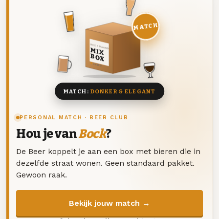
MATCH
DEZE MAAND
MIX
BOX
8 BIEREN
MATCH:
DONKER & ELEGANT
PERSONAL MATCH · BEER CLUB
Hou je van
Bock
?
De Beer koppelt je aan een box met bieren die in
dezelfde straat wonen. Geen standaard pakket.
Gewoon raak.
Bekijk jouw match →