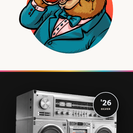
'26
SILVER