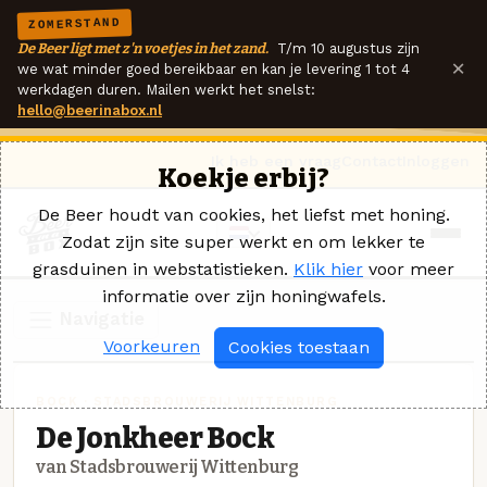
ZOMERSTAND
De Beer ligt met z'n voetjes in het zand.
T/m 10 augustus zijn
×
we wat minder goed bereikbaar en kan je levering 1 tot 4
werkdagen duren. Mailen werkt het snelst:
hello@beerinabox.nl
Ik heb een vraag
Contact
Inloggen
Koekje erbij?
De Beer houdt van cookies, het liefst met honing.
Zodat zijn site super werkt en om lekker te
grasduinen in webstatistieken.
Klik hier
voor meer
informatie over zijn honingwafels.
Navigatie
Voorkeuren
Cookies toestaan
BOCK · STADSBROUWERIJ WITTENBURG
De Jonkheer Bock
van Stadsbrouwerij Wittenburg