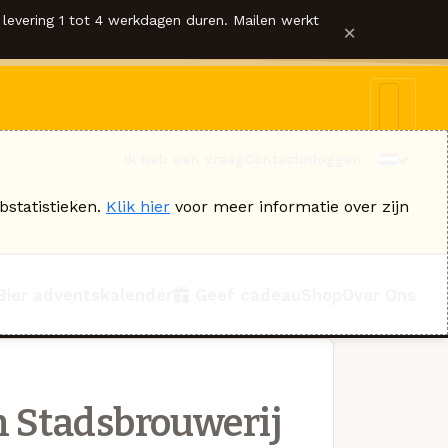
levering 1 tot 4 werkdagen duren. Mailen werkt
×
Ik heb een vraag
Contact
Inloggen
bstatistieken.
Klik hier
voor meer informatie over zijn
Bier adventskalender
Geef cadeau
Shop
Over Ons
 Stadsbrouwerij