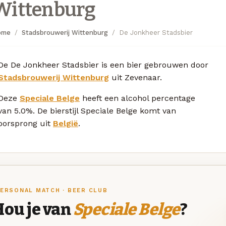
Wittenburg
ome
Stadsbrouwerij Wittenburg
De Jonkheer Stadsbier
De De Jonkheer Stadsbier is een bier gebrouwen door
Stadsbrouwerij Wittenburg
uit Zevenaar.
Deze
Speciale Belge
heeft een alcohol percentage
van 5.0%. De bierstijl Speciale Belge komt van
oorsprong uit
België
.
ERSONAL MATCH · BEER CLUB
Hou je van
Speciale Belge
?