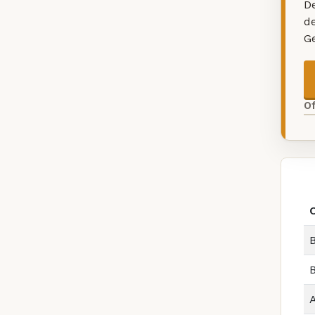
De
d
G
O
B