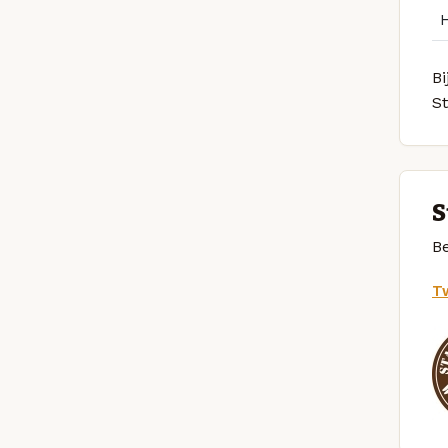
Bi
S
S
Be
Tw