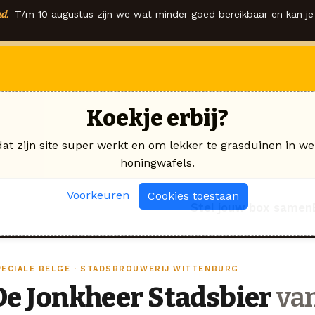
d.
T/m 10 augustus zijn we wat minder goed bereikbaar en kan je 
Koekje erbij?
dat zijn site super werkt en om lekker te grasduinen in we
honingwafels.
Voorkeuren
Cookies toestaan
Stel jouw box samen
PECIALE BELGE · STADSBROUWERIJ WITTENBURG
De Jonkheer Stadsbier
van