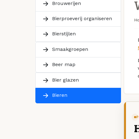
Brouwerijen
Bierproeverij organiseren
H
Bierstijlen
Smaakgroepen
Beer map
Bier glazen
Bieren
P