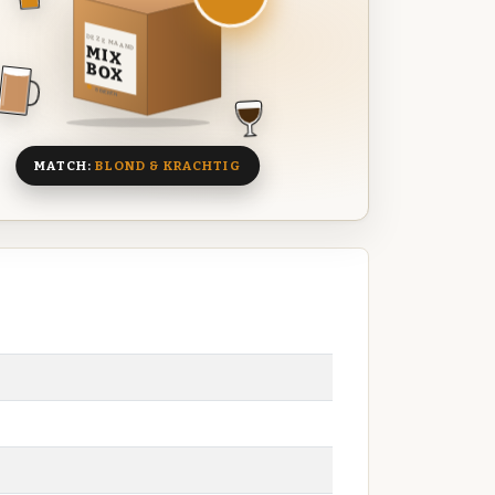
DEZE MAAND
MIX
BOX
8 BIEREN
MATCH:
BLOND & KRACHTIG