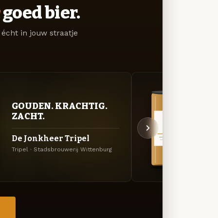
goed bier.
écht in jouw straatje
GOUDEN. KRACHTIG.
VER
ZACHT.
UIT
De Jonkheer Tripel
De J
Tripel · Stadsbrouwerij Wittenburg
Dubbel
→