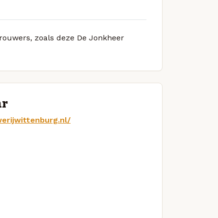
 brouwers, zoals deze De Jonkheer
ar
erijwittenburg.nl/